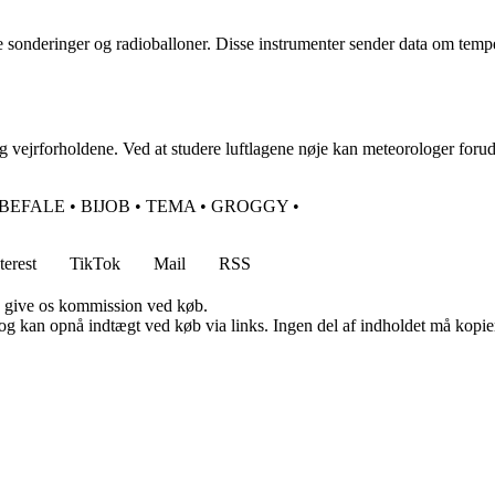
fte sonderinger og radioballoner. Disse instrumenter sender data om temp
og vejrforholdene. Ved at studere luftlagene nøje kan meteorologer foru
BEFALE
•
BIJOB
•
TEMA
•
GROGGY
•
terest
TikTok
Mail
RSS
n give os kommission ved køb.
og kan opnå indtægt ved køb via links. Ingen del af indholdet må kopiere