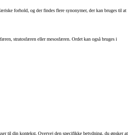
sfæriske forhold, og der findes flere synonymer, der kan bruges til at
osfæren, stratosfæren eller mesosfæren. Ordet kan også bruges i
ser til din kontekst. Overvej den specifikke betydning, du ønsker at