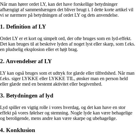
Når man hører ordet LY, kan det have forskellige betydninger
afhængigt af sammenhængen det bliver brugt i. I dette korte artikel vil
vi se nærmere på betydningen af ordet LY og dets anvendelse.
1. Definition af LY
Ordet LY er et kort og simpelt ord, der ofte bruges som en lyd-effekt.
Det kan bruges til at beskrive lyden af noget lyst eller skarp, som f.eks.
en pludselig eksplosion eller et højt brag.
2. Anvendelser af LY
LY kan også bruges som et udtryk for glæde eller tilfredshed. Når man
f.eks. siger LYKKE eller LYKKE TIL, ønsker man en person held
eller glæde med en bestemt aktivitet eller begivenhed.
3. Betydningen af lyd
Lyd spiller en vigtig rolle i vores hverdag, og det kan have en stor
effekt på vores følelser og stemning. Nogle lyde kan være behagelige
og beroligende, mens andre kan være skarpe og ubehagelige.
4. Konklusion