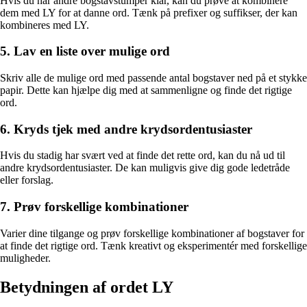
Hvis du har andre bogstavstumper klar, kan du prøve at kombinere
dem med LY for at danne ord. Tænk på prefixer og suffikser, der kan
kombineres med LY.
5. Lav en liste over mulige ord
Skriv alle de mulige ord med passende antal bogstaver ned på et stykke
papir. Dette kan hjælpe dig med at sammenligne og finde det rigtige
ord.
6. Kryds tjek med andre krydsordentusiaster
Hvis du stadig har svært ved at finde det rette ord, kan du nå ud til
andre krydsordentusiaster. De kan muligvis give dig gode ledetråde
eller forslag.
7. Prøv forskellige kombinationer
Varier dine tilgange og prøv forskellige kombinationer af bogstaver for
at finde det rigtige ord. Tænk kreativt og eksperimentér med forskellige
muligheder.
Betydningen af ordet LY