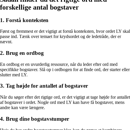
forskellige antal bogstaver
1. Forstå konteksten
Først og fremmest er det vigtigt at forstå konteksten, hvor ordet LY skal
passe ind. Tænk over temaet for krydsordet og de ledetråde, der er
nævnt.
2. Brug en ordbog
En ordbog er en uvurderlig ressource, når du leder efter ord med
specifikke bogstaver. Slå op i ordbogen for at finde ord, der starter eller
slutter med LY.
3. Tag højde for antallet af bogstaver
Når du søger efter det rigtige ord, er det vigtigt at tage højde for antallet
af bogstaver i ordet. Nogle ord med LY kan have få bogstaver, mens
andre kan være længere.
4. Brug dine bogstavstumper