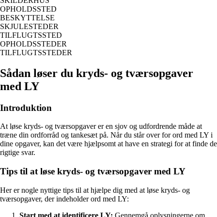
SKILDERHUS
OPHOLDSSTED
BESKYTTELSE
SKJULESTEDER
TILFLUGTSSTED
OPHOLDSSTEDER
TILFLUGTSSTEDER
Sådan løser du kryds- og tværsopgaver
med LY
Introduktion
At løse kryds- og tværsopgaver er en sjov og udfordrende måde at
træne din ordforråd og tankesæt på. Når du står over for ord med LY i
dine opgaver, kan det være hjælpsomt at have en strategi for at finde de
rigtige svar.
Tips til at løse kryds- og tværsopgaver med LY
Her er nogle nyttige tips til at hjælpe dig med at løse kryds- og
tværsopgaver, der indeholder ord med LY:
Start med at identificere LY:
Gennemgå oplysningerne om