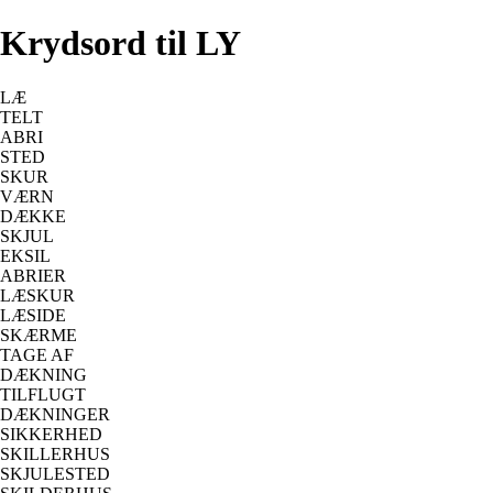
Krydsord til LY
LÆ
TELT
ABRI
STED
SKUR
VÆRN
DÆKKE
SKJUL
EKSIL
ABRIER
LÆSKUR
LÆSIDE
SKÆRME
TAGE AF
DÆKNING
TILFLUGT
DÆKNINGER
SIKKERHED
SKILLERHUS
SKJULESTED