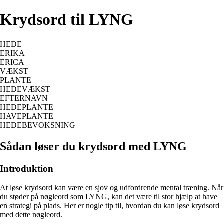
Krydsord til LYNG
HEDE
ERIKA
ERICA
VÆKST
PLANTE
HEDEVÆKST
EFTERNAVN
HEDEPLANTE
HAVEPLANTE
HEDEBEVOKSNING
Sådan løser du krydsord med LYNG
Introduktion
At løse krydsord kan være en sjov og udfordrende mental træning. Når
du støder på nøgleord som LYNG, kan det være til stor hjælp at have
en strategi på plads. Her er nogle tip til, hvordan du kan løse krydsord
med dette nøgleord.