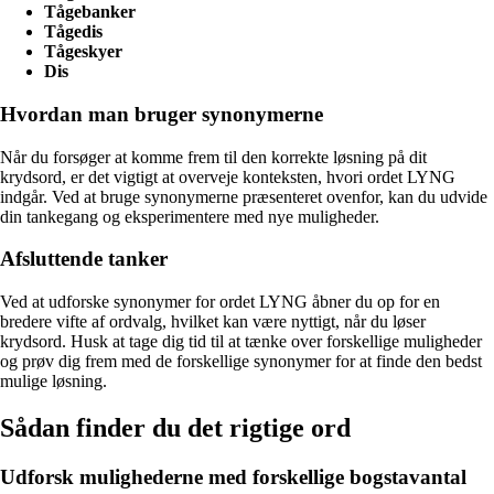
Tågebanker
Tågedis
Tågeskyer
Dis
Hvordan man bruger synonymerne
Når du forsøger at komme frem til den korrekte løsning på dit
krydsord, er det vigtigt at overveje konteksten, hvori ordet LYNG
indgår. Ved at bruge synonymerne præsenteret ovenfor, kan du udvide
din tankegang og eksperimentere med nye muligheder.
Afsluttende tanker
Ved at udforske synonymer for ordet LYNG åbner du op for en
bredere vifte af ordvalg, hvilket kan være nyttigt, når du løser
krydsord. Husk at tage dig tid til at tænke over forskellige muligheder
og prøv dig frem med de forskellige synonymer for at finde den bedst
mulige løsning.
Sådan finder du det rigtige ord
Udforsk mulighederne med forskellige bogstavantal