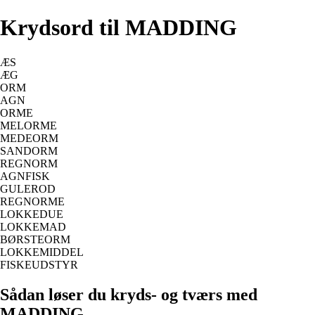
Krydsord til MADDING
ÆS
ÆG
ORM
AGN
ORME
MELORME
MEDEORM
SANDORM
REGNORM
AGNFISK
GULEROD
REGNORME
LOKKEDUE
LOKKEMAD
BØRSTEORM
LOKKEMIDDEL
FISKEUDSTYR
Sådan løser du kryds- og tværs med
MADDING