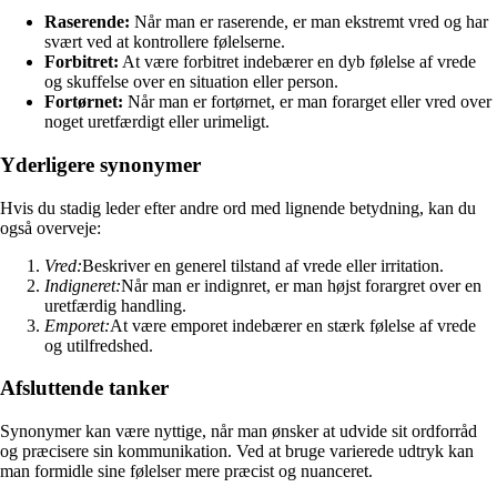
Raserende:
Når man er raserende, er man ekstremt vred og har
svært ved at kontrollere følelserne.
Forbitret:
At være forbitret indebærer en dyb følelse af vrede
og skuffelse over en situation eller person.
Fortørnet:
Når man er fortørnet, er man forarget eller vred over
noget uretfærdigt eller urimeligt.
Yderligere synonymer
Hvis du stadig leder efter andre ord med lignende betydning, kan du
også overveje:
Vred:
Beskriver en generel tilstand af vrede eller irritation.
Indigneret:
Når man er indignret, er man højst forargret over en
uretfærdig handling.
Emporet:
At være emporet indebærer en stærk følelse af vrede
og utilfredshed.
Afsluttende tanker
Synonymer kan være nyttige, når man ønsker at udvide sit ordforråd
og præcisere sin kommunikation. Ved at bruge varierede udtryk kan
man formidle sine følelser mere præcist og nuanceret.