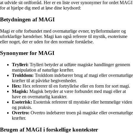
at udvide sit ordforråd. Her er en liste over synonymer for ordet MAGI
for at hjælpe dig med at løse dine krydsord:
Betydningen af MAGI
Magi er ofte forbundet med overnaturlige evner, trylleformularer og
uforklarlige hændelser. Magi kan også referere til mystik, esoterisme
eller noget, der er uden for den normale forståelse.
Synonymer for MAGI
Trylleri:
Trylleri betyder at udføre magiske handlinger gennem
manipulation af naturlige kræfter.
Trolddom:
Trolddom indebærer brug af magi eller overnaturlige
kræfter til at påvirke begivenheder.
Hex:
Hex refererer til en fortryllelse eller en form for sort magi.
Magisk:
Magisk betyder at være forbundet med magi eller at
have en overnaturlig karakter.
Esoterisk:
Esoterisk refererer til mystiske eller hemmelige viden
og praksis.
Overtro:
Overtro indebærer troen på magiske eller overnaturlige
kræfter.
Brugen af MAGI i forskellige kontekster