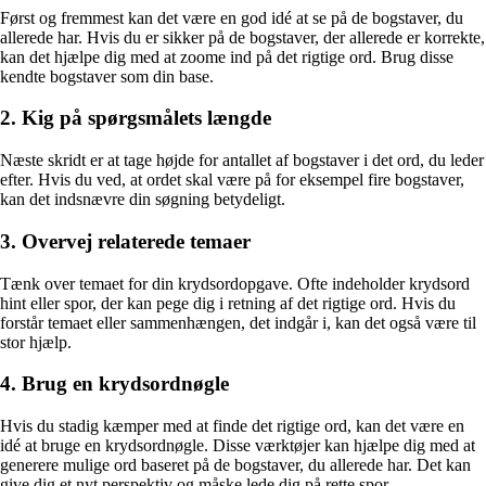
Først og fremmest kan det være en god idé at se på de bogstaver, du
allerede har. Hvis du er sikker på de bogstaver, der allerede er korrekte,
kan det hjælpe dig med at zoome ind på det rigtige ord. Brug disse
kendte bogstaver som din base.
2. Kig på spørgsmålets længde
Næste skridt er at tage højde for antallet af bogstaver i det ord, du leder
efter. Hvis du ved, at ordet skal være på for eksempel fire bogstaver,
kan det indsnævre din søgning betydeligt.
3. Overvej relaterede temaer
Tænk over temaet for din krydsordopgave. Ofte indeholder krydsord
hint eller spor, der kan pege dig i retning af det rigtige ord. Hvis du
forstår temaet eller sammenhængen, det indgår i, kan det også være til
stor hjælp.
4. Brug en krydsordnøgle
Hvis du stadig kæmper med at finde det rigtige ord, kan det være en
idé at bruge en krydsordnøgle. Disse værktøjer kan hjælpe dig med at
generere mulige ord baseret på de bogstaver, du allerede har. Det kan
give dig et nyt perspektiv og måske lede dig på rette spor.