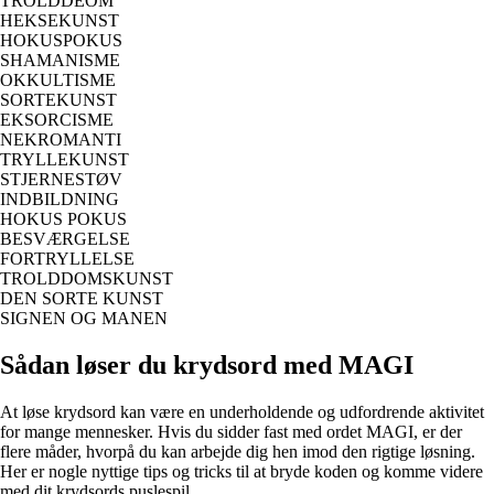
TROLDDEOM
HEKSEKUNST
HOKUSPOKUS
SHAMANISME
OKKULTISME
SORTEKUNST
EKSORCISME
NEKROMANTI
TRYLLEKUNST
STJERNESTØV
INDBILDNING
HOKUS POKUS
BESVÆRGELSE
FORTRYLLELSE
TROLDDOMSKUNST
DEN SORTE KUNST
SIGNEN OG MANEN
Sådan løser du krydsord med MAGI
At løse krydsord kan være en underholdende og udfordrende aktivitet
for mange mennesker. Hvis du sidder fast med ordet MAGI, er der
flere måder, hvorpå du kan arbejde dig hen imod den rigtige løsning.
Her er nogle nyttige tips og tricks til at bryde koden og komme videre
med dit krydsords puslespil.