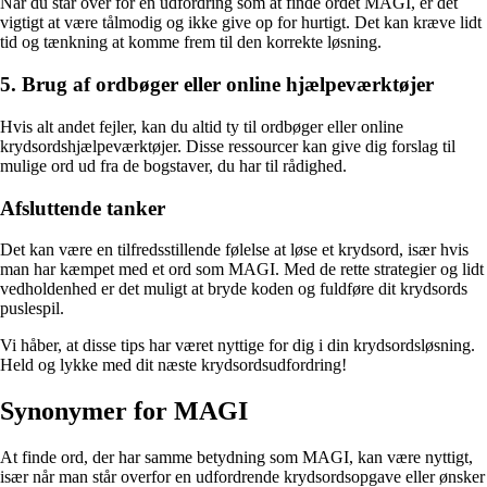
Når du står over for en udfordring som at finde ordet MAGI, er det
vigtigt at være tålmodig og ikke give op for hurtigt. Det kan kræve lidt
tid og tænkning at komme frem til den korrekte løsning.
5. Brug af ordbøger eller online hjælpeværktøjer
Hvis alt andet fejler, kan du altid ty til ordbøger eller online
krydsordshjælpeværktøjer. Disse ressourcer kan give dig forslag til
mulige ord ud fra de bogstaver, du har til rådighed.
Afsluttende tanker
Det kan være en tilfredsstillende følelse at løse et krydsord, især hvis
man har kæmpet med et ord som MAGI. Med de rette strategier og lidt
vedholdenhed er det muligt at bryde koden og fuldføre dit krydsords
puslespil.
Vi håber, at disse tips har været nyttige for dig i din krydsordsløsning.
Held og lykke med dit næste krydsordsudfordring!
Synonymer for MAGI
At finde ord, der har samme betydning som MAGI, kan være nyttigt,
især når man står overfor en udfordrende krydsordsopgave eller ønsker