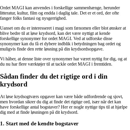
Ordet MAGI kan anvendes i forskellige sammenhænge, herunder
litteratur, kultur, film og endda i daglig tale. Det er et ord, der ofte
fanger folks fantasi og nysgerrighed.
Uanset om du er interesseret i magi som fænomen eller blot ønsker at
blive bedre til at løse krydsord, kan det være nyttigt at kende
forskellige synonymer for ordet MAGI. Ved at udforske disse
synonymer kan du få et dybere indblik i betydningen bag ordet og
muligvis finde den rette løsning på din krydsordsopgave.
Vi håber, at denne liste over synonymer har været nyttig for dig, og at
du nu har flere værktøjer til at tackle ordet MAGI i fremtiden.
Sådan finder du det rigtige ord i din
krydsord
At løse krydsogtværs opgaver kan være både udfordrende og sjovt,
men hvordan sikrer du dig at finde det rigtige ord, især når det kan
have forskellige antal bogstaver? Her er nogle nyttige tips til at hjælpe
dig med at finde løsningen på dit krydsord.
1. Start med de kendte bogstaver