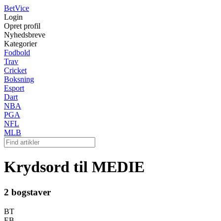
Bet
Vice
Login
Opret profil
Nyhedsbreve
Kategorier
Fodbold
Trav
Cricket
Boksning
Esport
Dart
NBA
PGA
NFL
MLB
Krydsord til MEDIE
2 bogstaver
BT
EB