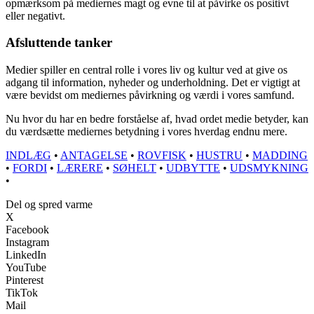
opmærksom på mediernes magt og evne til at påvirke os positivt
eller negativt.
Afsluttende tanker
Medier spiller en central rolle i vores liv og kultur ved at give os
adgang til information, nyheder og underholdning. Det er vigtigt at
være bevidst om mediernes påvirkning og værdi i vores samfund.
Nu hvor du har en bedre forståelse af, hvad ordet medie betyder, kan
du værdsætte mediernes betydning i vores hverdag endnu mere.
INDLÆG
•
ANTAGELSE
•
ROVFISK
•
HUSTRU
•
MADDING
•
FORDI
•
LÆRERE
•
SØHELT
•
UDBYTTE
•
UDSMYKNING
•
Del og spred varme
X
Facebook
Instagram
LinkedIn
YouTube
Pinterest
TikTok
Mail