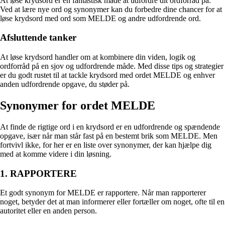
At løse krydsord er en fantastisk måde at udfordre dit ordforråd på.
Ved at lære nye ord og synonymer kan du forbedre dine chancer for at
løse krydsord med ord som MELDE og andre udfordrende ord.
Afsluttende tanker
At løse krydsord handler om at kombinere din viden, logik og
ordforråd på en sjov og udfordrende måde. Med disse tips og strategier
er du godt rustet til at tackle krydsord med ordet MELDE og enhver
anden udfordrende opgave, du støder på.
Synonymer for ordet MELDE
At finde de rigtige ord i en krydsord er en udfordrende og spændende
opgave, især når man står fast på en bestemt brik som MELDE. Men
fortvivl ikke, for her er en liste over synonymer, der kan hjælpe dig
med at komme videre i din løsning.
1. RAPPORTERE
Et godt synonym for MELDE er rapportere. Når man rapporterer
noget, betyder det at man informerer eller fortæller om noget, ofte til en
autoritet eller en anden person.