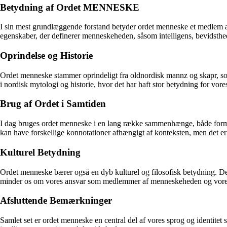
Betydning af Ordet MENNESKE
I sin mest grundlæggende forstand betyder ordet menneske et medlem af 
egenskaber, der definerer menneskeheden, såsom intelligens, bevidsthed
Oprindelse og Historie
Ordet menneske stammer oprindeligt fra oldnordisk mannz og skapr, so
i nordisk mytologi og historie, hvor det har haft stor betydning for vores 
Brug af Ordet i Samtiden
I dag bruges ordet menneske i en lang række sammenhænge, både formelle
kan have forskellige konnotationer afhængigt af konteksten, men det 
Kulturel Betydning
Ordet menneske bærer også en dyb kulturel og filosofisk betydning. Det
minder os om vores ansvar som medlemmer af menneskeheden og vores po
Afsluttende Bemærkninger
Samlet set er ordet menneske en central del af vores sprog og identite