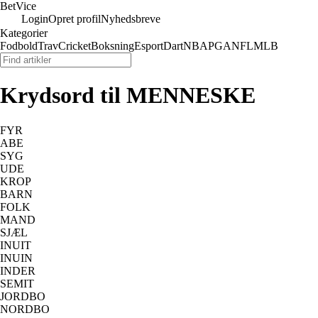
Bet
Vice
Login
Opret profil
Nyhedsbreve
Kategorier
Fodbold
Trav
Cricket
Boksning
Esport
Dart
NBA
PGA
NFL
MLB
Krydsord til MENNESKE
FYR
ABE
SYG
UDE
KROP
BARN
FOLK
MAND
SJÆL
INUIT
INUIN
INDER
SEMIT
JORDBO
NORDBO