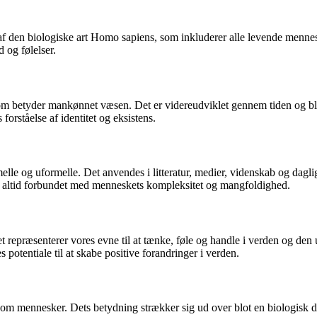
den biologiske art Homo sapiens, som inkluderer alle levende mennesker
 og følelser.
m betyder mankønnet væsen. Det er videreudviklet gennem tiden og blev
forståelse af identitet og eksistens.
 og uformelle. Det anvendes i litteratur, medier, videnskab og daglig 
er altid forbundet med menneskets kompleksitet og mangfoldighed.
 repræsenterer vores evne til at tænke, føle og handle i verden og den 
tentiale til at skabe positive forandringer i verden.
t som mennesker. Dets betydning strækker sig ud over blot en biologisk