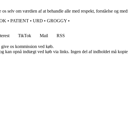
e os selv om værdien af at behandle alle med respekt, forståelse og medf
OK
•
PATIENT
•
URD
•
GROGGY
•
terest
TikTok
Mail
RSS
n give os kommission ved køb.
og kan opnå indtægt ved køb via links. Ingen del af indholdet må kopiere