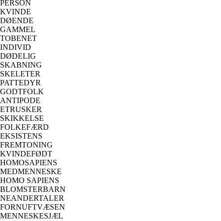
PERSON
KVINDE
DØENDE
GAMMEL
TOBENET
INDIVID
DØDELIG
SKABNING
SKELETER
PATTEDYR
GODTFOLK
ANTIPODE
ETRUSKER
SKIKKELSE
FOLKEFÆRD
EKSISTENS
FREMTONING
KVINDEFØDT
HOMOSAPIENS
MEDMENNESKE
HOMO SAPIENS
BLOMSTERBARN
NEANDERTALER
FORNUFTVÆSEN
MENNESKESJÆL