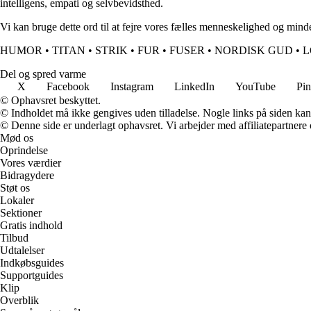
intelligens, empati og selvbevidsthed.
Vi kan bruge dette ord til at fejre vores fælles menneskelighed og mind
HUMOR
•
TITAN
•
STRIK
•
FUR
•
FUSER
•
NORDISK GUD
•
L
Del og spred varme
X
Facebook
Instagram
LinkedIn
YouTube
Pin
© Ophavsret beskyttet.
© Indholdet må ikke gengives uden tilladelse. Nogle links på siden ka
© Denne side er underlagt ophavsret. Vi arbejder med affiliatepartnere 
Mød os
Oprindelse
Vores værdier
Bidragydere
Støt os
Lokaler
Sektioner
Gratis indhold
Tilbud
Udtalelser
Indkøbsguides
Supportguides
Klip
Overblik