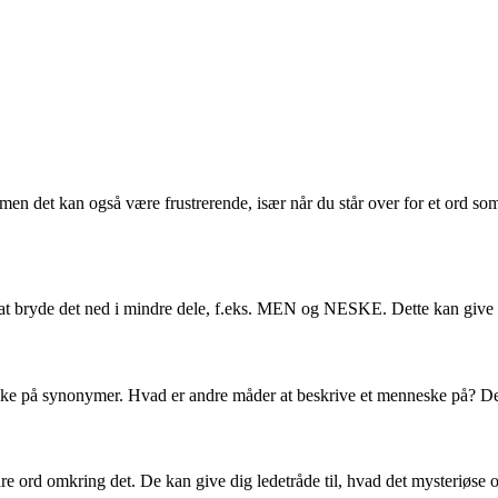
men det kan også være frustrerende, især når du står over for et ord s
 bryde det ned i mindre dele, f.eks. MEN og NESKE. Dette kan give dig 
på synonymer. Hvad er andre måder at beskrive et menneske på? Dette k
rd omkring det. De kan give dig ledetråde til, hvad det mysteriøse or