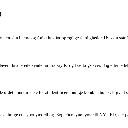
D
timulere din hjerne og forbedre dine sproglige færdigheder. Hvis du st
aver, du allerede kender ud fra kryds- og tværbogstaver. Kig efter ledet
det i mindre dele for at identificere mulige kombinationer. Prøv at se ef
 at bruge en synonymordbog. Søg efter synonymer til NYHED, der passer 