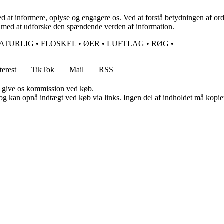
d at informere, oplyse og engagere os. Ved at forstå betydningen af or
 med at udforske den spændende verden af information.
ATURLIG
•
FLOSKEL
•
ØER
•
LUFTLAG
•
RØG
•
terest
TikTok
Mail
RSS
n give os kommission ved køb.
og kan opnå indtægt ved køb via links. Ingen del af indholdet må kopiere