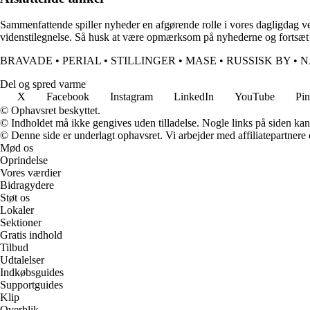
Sammenfattende spiller nyheder en afgørende rolle i vores dagligdag ve
videnstilegnelse. Så husk at være opmærksom på nyhederne og fortsæt
BRAVADE
•
PERIAL
•
STILLINGER
•
MASE
•
RUSSISK BY
•
N
Del og spred varme
X
Facebook
Instagram
LinkedIn
YouTube
Pin
© Ophavsret beskyttet.
© Indholdet må ikke gengives uden tilladelse. Nogle links på siden ka
© Denne side er underlagt ophavsret. Vi arbejder med affiliatepartnere 
Mød os
Oprindelse
Vores værdier
Bidragydere
Støt os
Lokaler
Sektioner
Gratis indhold
Tilbud
Udtalelser
Indkøbsguides
Supportguides
Klip
Overblik