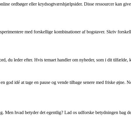
online ordbøger eller krydsogtværshjælpsider. Disse ressourcer kan give 
ksperimentere med forskellige kombinationer af bogstaver. Skriv forskelli
d, du leder efter. Hvis temaet handler om nyheder, som i dit tilfælde, ka
e en god idé at tage en pause og vende tilbage senere med friske øjne. 
ag. Men hvad betyder det egentlig? Lad os udforske betydningen bag dett