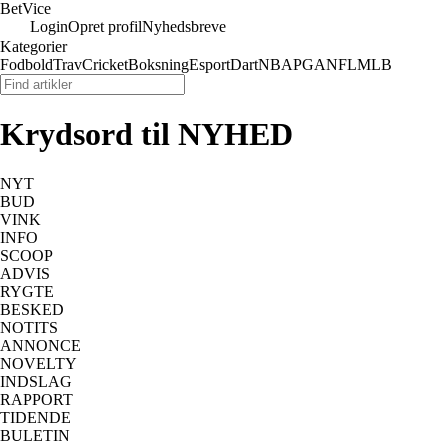
Bet
Vice
Login
Opret profil
Nyhedsbreve
Kategorier
Fodbold
Trav
Cricket
Boksning
Esport
Dart
NBA
PGA
NFL
MLB
Krydsord til NYHED
NYT
BUD
VINK
INFO
SCOOP
ADVIS
RYGTE
BESKED
NOTITS
ANNONCE
NOVELTY
INDSLAG
RAPPORT
TIDENDE
BULETIN