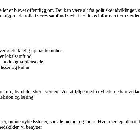
eller er blevet offentliggjort. Det kan være alt fra politiske udviklinger
en afgørende rolle i vores samfund ved at holde os informeret om verde
æver øjeblikkelig opmærksomhed
ler lokalsamfund
 lande og verdensdele
disser og kultur
eret om, hvad der sker i verden. Ved at følge med i nyhederne kan vi da
leksion og læring.
, online nyhedssteder, sociale medier og radio. Hver medieplatform har si
edskilder, vi benytter.