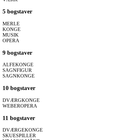
5 bogstaver
MERLE
KONGE
MUSIK
OPERA
9 bogstaver
ALFEKONGE
SAGNFIGUR
SAGNKONGE
10 bogstaver
DVÆRGKONGE
WEBEROPERA
11 bogstaver
DVÆRGEKONGE
SKUESPILLER