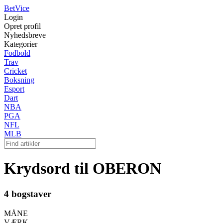
Bet
Vice
Login
Opret profil
Nyhedsbreve
Kategorier
Fodbold
Trav
Cricket
Boksning
Esport
Dart
NBA
PGA
NFL
MLB
Krydsord til OBERON
4 bogstaver
MÅNE
VÆRK