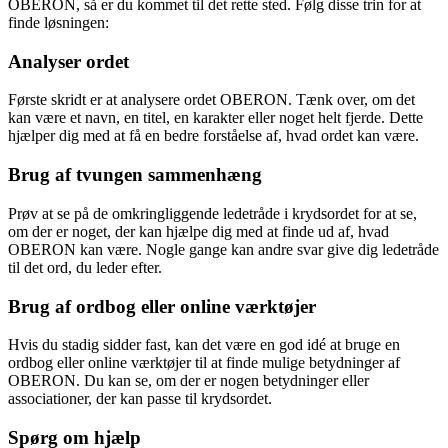
OBERON, så er du kommet til det rette sted. Følg disse trin for at
finde løsningen:
Analyser ordet
Første skridt er at analysere ordet OBERON. Tænk over, om det
kan være et navn, en titel, en karakter eller noget helt fjerde. Dette
hjælper dig med at få en bedre forståelse af, hvad ordet kan være.
Brug af tvungen sammenhæng
Prøv at se på de omkringliggende ledetråde i krydsordet for at se,
om der er noget, der kan hjælpe dig med at finde ud af, hvad
OBERON kan være. Nogle gange kan andre svar give dig ledetråde
til det ord, du leder efter.
Brug af ordbog eller online værktøjer
Hvis du stadig sidder fast, kan det være en god idé at bruge en
ordbog eller online værktøjer til at finde mulige betydninger af
OBERON. Du kan se, om der er nogen betydninger eller
associationer, der kan passe til krydsordet.
Spørg om hjælp