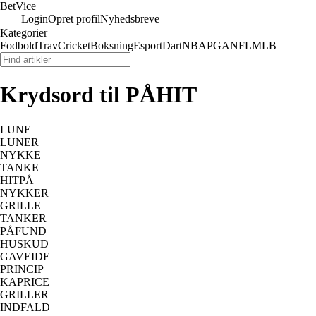
Bet
Vice
Login
Opret profil
Nyhedsbreve
Kategorier
Fodbold
Trav
Cricket
Boksning
Esport
Dart
NBA
PGA
NFL
MLB
Krydsord til PÅHIT
LUNE
LUNER
NYKKE
TANKE
HITPÅ
NYKKER
GRILLE
TANKER
PÅFUND
HUSKUD
GAVEIDE
PRINCIP
KAPRICE
GRILLER
INDFALD