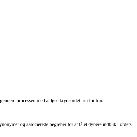
 gennem processen med at løse krydsordet trin for trin.
 synonymer og associerede begreber for at få et dybere indblik i ordets