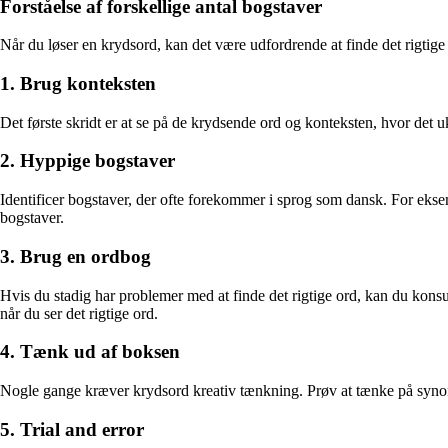
Forståelse af forskellige antal bogstaver
Når du løser en krydsord, kan det være udfordrende at finde det rigtige or
1. Brug konteksten
Det første skridt er at se på de krydsende ord og konteksten, hvor det uk
2. Hyppige bogstaver
Identificer bogstaver, der ofte forekommer i sprog som dansk. For eks
bogstaver.
3. Brug en ordbog
Hvis du stadig har problemer med at finde det rigtige ord, kan du konsu
når du ser det rigtige ord.
4. Tænk ud af boksen
Nogle gange kræver krydsord kreativ tænkning. Prøv at tænke på synonyme
5. Trial and error