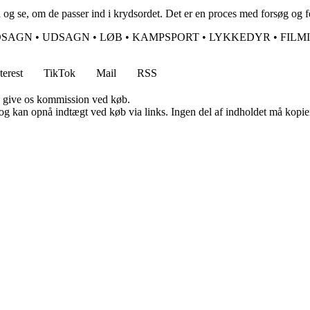
 og se, om de passer ind i krydsordet. Det er en proces med forsøg og fejl,
DSAGN
•
UDSAGN
•
LØB
•
KAMPSPORT
•
LYKKEDYR
•
FILM
terest
TikTok
Mail
RSS
n give os kommission ved køb.
og kan opnå indtægt ved køb via links. Ingen del af indholdet må kopiere