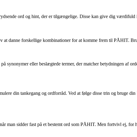
ydsende ord og hint, der er tilgængelige. Disse kan give dig værdifuld i
prøv at danne forskellige kombinationer for at komme frem til PÅHIT. B
 på synonymer eller beslægtede termer, der matcher betydningen af ord
imulere din tankegang og ordforråd. Ved at følge disse trin og bruge d
år man sidder fast på et bestemt ord som PÅHIT. Men fortvivl ej, for h