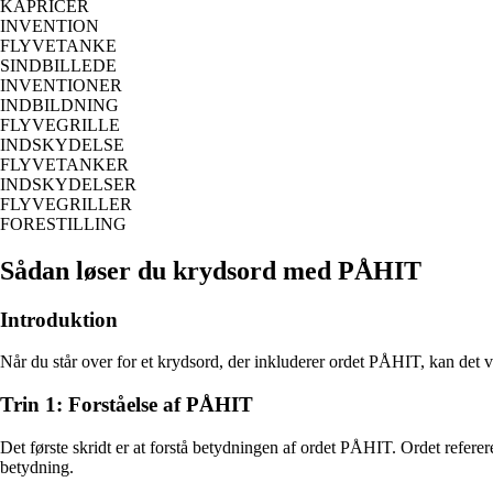
KAPRICER
INVENTION
FLYVETANKE
SINDBILLEDE
INVENTIONER
INDBILDNING
FLYVEGRILLE
INDSKYDELSE
FLYVETANKER
INDSKYDELSER
FLYVEGRILLER
FORESTILLING
Sådan løser du krydsord med PÅHIT
Introduktion
Når du står over for et krydsord, der inkluderer ordet PÅHIT, kan det v
Trin 1: Forståelse af PÅHIT
Det første skridt er at forstå betydningen af ordet PÅHIT. Ordet referer
betydning.