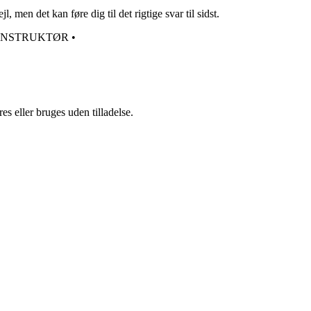
 men det kan føre dig til det rigtige svar til sidst.
INSTRUKTØR
•
s eller bruges uden tilladelse.