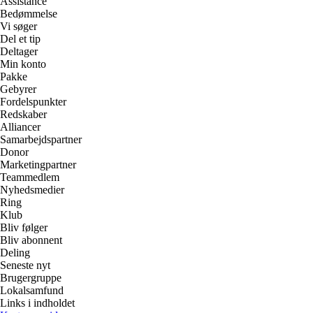
Assistance
Bedømmelse
Vi søger
Del et tip
Deltager
Min konto
Pakke
Gebyrer
Fordelspunkter
Redskaber
Alliancer
Samarbejdspartner
Donor
Marketingpartner
Teammedlem
Nyhedsmedier
Ring
Klub
Bliv følger
Bliv abonnent
Deling
Seneste nyt
Brugergruppe
Lokalsamfund
Links i indholdet