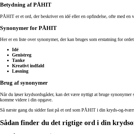
Betydning af PÅHIT
PÅHIT er et ord, der beskriver en idé eller en opfindelse, ofte med en vis
Synonymer for PÅHIT
Her er en liste over synonymer, der kan bruges som erstatning for ord
Idé
Genistreg
Tanke
Kreativt indfald
Løsning
Brug af synonymer
Når du løser krydsordsgåder, kan det være nyttigt at bruge synonymer 
komme videre i din opgave.
Så næste gang du sidder fast på et ord som PÅHIT i din kryds-og-tværs 
Sådan finder du det rigtige ord i din kryds