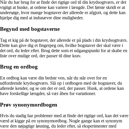
Når du har brug for at finde det rigtige ord til din krydsogtværs, er det
vigtigt at huske, at ordene kan variere i længde. Det første skridt er at
undersøge, hvor mange bogstaver der allerede er afgjort, og dette kan
hjælpe dig med at indsnævre dine muligheder.
Begynd med bogstaverne
Tag et kig på de bogstaver, der allerede er på plads i din krydsogtværs.
Dette kan give dig et fingerpeg om, hvilke bogstaver der skal være i
det ord, du leder efter. Brug dette som et udgangspunkt for at skabe en
liste over mulige ord, der passer til dine krav.
Brug en ordbog
En ordbog kan være din bedste ven, når du står over for en
udfordrende krydsogtværs. Slå op i ordbogen med de bogstaver, du
allerede kender, og se om der er ord, der passer. Husk, at ordene kan
have forskellige længder, så vær åben for variationer.
Prøv synonymordbogen
Hvis du stadig har problemer med at finde det rigtige ord, kan det være
værd at kigge på en synonymordbog. Nogle gange kan et synonym
være den nøjagtige løsning, du leder efter, så eksperimenter med