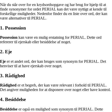
Når du står over for en krydsordsopgave og har brug for hjælp til at
finde synonymer for ordet PERIAL kan det være nyttigt at kende til
forskellige muligheder. Nedenfor finder du en liste over ord, der kan
være alternativer til PERIAL.
1. Possession
Possession
kan være en mulig erstatning for PERIAL. Dette ord
refererer til ejerskab eller besiddelse af noget.
2. Eje
Eje
er et andet ord, der kan bruges som synonym for PERIAL. Det
henviser til at have ejerskab over noget.
3. Rådighed
Rådighed
er et begreb, der kan være relevant i forhold til PERIAL.
Det angiver muligheden for at disponere over noget eller have kontrol.
4. Besiddelse
Besiddelse
er også en mulighed som synonym til PERIAL. Dette