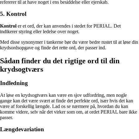
refererer til at have noget i ens besiddelse eller ejerskab.
5. Kontrol
Kontrol
er et ord, der kan anvendes i stedet for PERIAL. Det
indikerer styring eller ledelse over noget.
Med disse synonymer i tankerne bør du være bedre rustet til at løse din
krydsordsopgave og finde det rette ord, der passer ind.
Sådan finder du det rigtige ord til din
krydsogtværs
Indledning
At løse en krydsogtværs kan være en sjov udfordring, men nogle
gange kan det være svært at finde det perfekte ord, især hvis det kan
være af forskellig længde. Lad os se nærmere på, hvordan du kan
komme videre, selv når det virker som om, at ordet PERIAL bare ikke
passer.
Længdevariation