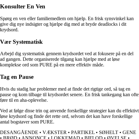
Konsulter En Ven
Spørg en ven eller familiemedlem om hjælp. En frisk synsvinkel kan
give dig nye indsigter og hjælpe dig med at bryde deadlocks i dit
krydsord.
Vær Systematisk
Arbejd dig systematisk gennem krydsordet ved at fokusere på en del
ad gangen. Dette organiserede tilgang kan hjælpe med at løse
komplekse ord som PURE på en mere effektiv måde.
Tag en Pause
Hvis du stadig har problemer med at finde det rigtige ord, så tag en
pause og kom tilbage til krydsordet senere. En frisk tankegang kan ofte
føre til en aha-oplevelse.
Ved at følge disse trin og anvende forskellige strategier kan du effektivt
løse krydsord og finde det rette ord, selvom det kan have forskellige
antal bogstaver som PURE.
DESANGÅENDE
•
VÆKSTER
•
PARTIKEL
•
SØHELT
•
GENE
•
BRØD
•
ANNONCE
•
LOKKEMAD
•
BIFLOD
•
ØVELSE
•