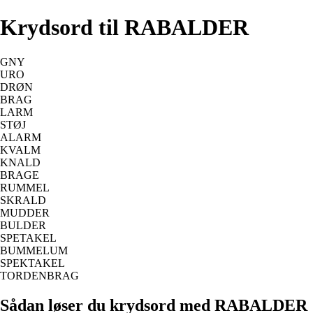
Krydsord til RABALDER
GNY
URO
DRØN
BRAG
LARM
STØJ
ALARM
KVALM
KNALD
BRAGE
RUMMEL
SKRALD
MUDDER
BULDER
SPETAKEL
BUMMELUM
SPEKTAKEL
TORDENBRAG
Sådan løser du krydsord med RABALDER