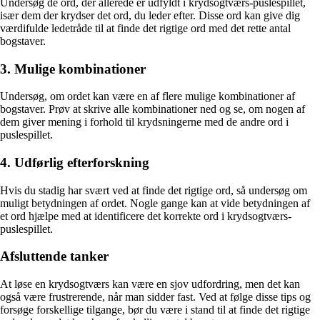
Undersøg de ord, der allerede er udfyldt i krydsogtværs-puslespillet,
især dem der krydser det ord, du leder efter. Disse ord kan give dig
værdifulde ledetråde til at finde det rigtige ord med det rette antal
bogstaver.
3. Mulige kombinationer
Undersøg, om ordet kan være en af flere mulige kombinationer af
bogstaver. Prøv at skrive alle kombinationer ned og se, om nogen af
dem giver mening i forhold til krydsningerne med de andre ord i
puslespillet.
4. Udførlig efterforskning
Hvis du stadig har svært ved at finde det rigtige ord, så undersøg om
muligt betydningen af ordet. Nogle gange kan at vide betydningen af
et ord hjælpe med at identificere det korrekte ord i krydsogtværs-
puslespillet.
Afsluttende tanker
At løse en krydsogtværs kan være en sjov udfordring, men det kan
også være frustrerende, når man sidder fast. Ved at følge disse tips og
forsøge forskellige tilgange, bør du være i stand til at finde det rigtige