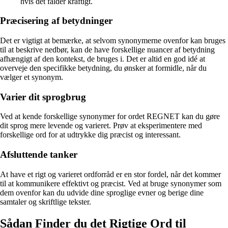
hvis det falder kraftigt.
Præcisering af betydninger
Det er vigtigt at bemærke, at selvom synonymerne ovenfor kan bruges
til at beskrive nedbør, kan de have forskellige nuancer af betydning
afhængigt af den kontekst, de bruges i. Det er altid en god idé at
overveje den specifikke betydning, du ønsker at formidle, når du
vælger et synonym.
Varier dit sprogbrug
Ved at kende forskellige synonymer for ordet REGNET kan du gøre
dit sprog mere levende og varieret. Prøv at eksperimentere med
forskellige ord for at udtrykke dig præcist og interessant.
Afsluttende tanker
At have et rigt og varieret ordforråd er en stor fordel, når det kommer
til at kommunikere effektivt og præcist. Ved at bruge synonymer som
dem ovenfor kan du udvide dine sproglige evner og berige dine
samtaler og skriftlige tekster.
Sådan Finder du det Rigtige Ord til