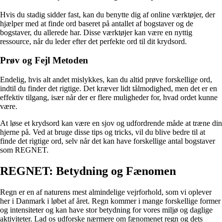
Hvis du stadig sidder fast, kan du benytte dig af online værktøjer, der
hjælper med at finde ord baseret på antallet af bogstaver og de
bogstaver, du allerede har. Disse værktøjer kan være en nyttig
ressource, når du leder efter det perfekte ord til dit krydsord.
Prøv og Fejl Metoden
Endelig, hvis alt andet mislykkes, kan du altid prøve forskellige ord,
indtil du finder det rigtige. Det kræver lidt tålmodighed, men det er en
effektiv tilgang, især når der er flere muligheder for, hvad ordet kunne
være.
At løse et krydsord kan være en sjov og udfordrende måde at træne din
hjerne på. Ved at bruge disse tips og tricks, vil du blive bedre til at
finde det rigtige ord, selv når det kan have forskellige antal bogstaver
som REGNET.
REGNET: Betydning og Fænomen
Regn er en af naturens mest almindelige vejrforhold, som vi oplever
her i Danmark i løbet af året. Regn kommer i mange forskellige former
og intensiteter og kan have stor betydning for vores miljø og daglige
aktiviteter. Lad os udforske nærmere om fænomenet regn og dets