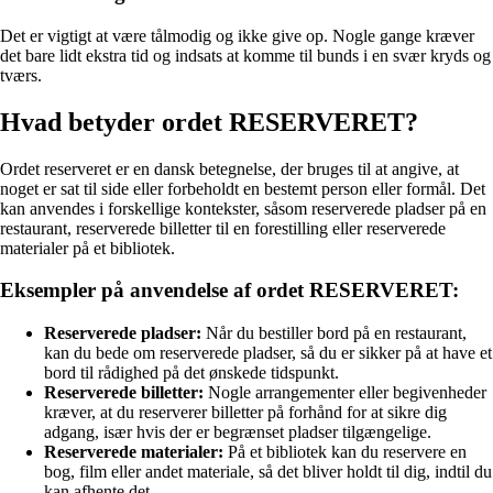
Det er vigtigt at være tålmodig og ikke give op. Nogle gange kræver
det bare lidt ekstra tid og indsats at komme til bunds i en svær kryds og
tværs.
Hvad betyder ordet RESERVERET?
Ordet reserveret er en dansk betegnelse, der bruges til at angive, at
noget er sat til side eller forbeholdt en bestemt person eller formål. Det
kan anvendes i forskellige kontekster, såsom reserverede pladser på en
restaurant, reserverede billetter til en forestilling eller reserverede
materialer på et bibliotek.
Eksempler på anvendelse af ordet RESERVERET:
Reserverede pladser:
Når du bestiller bord på en restaurant,
kan du bede om reserverede pladser, så du er sikker på at have et
bord til rådighed på det ønskede tidspunkt.
Reserverede billetter:
Nogle arrangementer eller begivenheder
kræver, at du reserverer billetter på forhånd for at sikre dig
adgang, især hvis der er begrænset pladser tilgængelige.
Reserverede materialer:
På et bibliotek kan du reservere en
bog, film eller andet materiale, så det bliver holdt til dig, indtil du
kan afhente det.