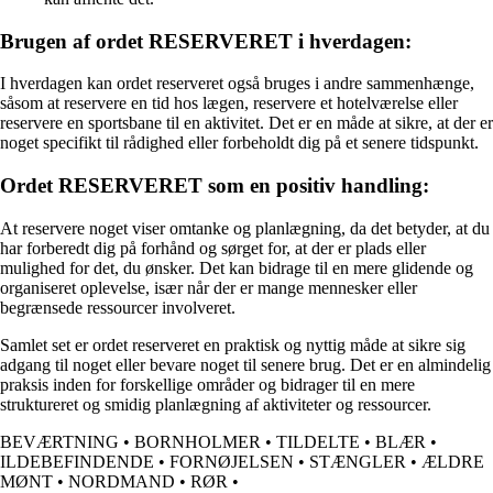
Brugen af ordet RESERVERET i hverdagen:
I hverdagen kan ordet reserveret også bruges i andre sammenhænge,
såsom at reservere en tid hos lægen, reservere et hotelværelse eller
reservere en sportsbane til en aktivitet. Det er en måde at sikre, at der er
noget specifikt til rådighed eller forbeholdt dig på et senere tidspunkt.
Ordet RESERVERET som en positiv handling:
At reservere noget viser omtanke og planlægning, da det betyder, at du
har forberedt dig på forhånd og sørget for, at der er plads eller
mulighed for det, du ønsker. Det kan bidrage til en mere glidende og
organiseret oplevelse, især når der er mange mennesker eller
begrænsede ressourcer involveret.
Samlet set er ordet reserveret en praktisk og nyttig måde at sikre sig
adgang til noget eller bevare noget til senere brug. Det er en almindelig
praksis inden for forskellige områder og bidrager til en mere
struktureret og smidig planlægning af aktiviteter og ressourcer.
BEVÆRTNING
•
BORNHOLMER
•
TILDELTE
•
BLÆR
•
ILDEBEFINDENDE
•
FORNØJELSEN
•
STÆNGLER
•
ÆLDRE
MØNT
•
NORDMAND
•
RØR
•