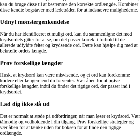
kan du bruge disse til at bestemme den korrekte ordlængde. Kombiner
disse kendte bogstaver med ledetråden for at indsnævre mulighederne.
Udnyt mønstergenkendelse
Når du har identificeret et muligt ord, kan du sammenligne det med
krydsordets gitter for at se, om det passer korrekt i forhold til de
allerede udfyldte felter og krydsende ord. Dette kan hjælpe dig med at
bekræfte ordets længde.
Prøv forskellige længder
Husk, at krydsord kan være misvisende, og et ord kan forekomme
kortere eller længere end du forventer. Vær åben for at prøve
forskellige længder, indtil du finder det rigtige ord, der passer ind i
krydsordet.
Lad dig ikke slå ud
Det er normalt at støde på udfordringer, når man løser et krydsord. Vær
tålmodig og vedholdende i din tilgang. Prøv forskellige strategier og
vær åben for at tænke uden for boksen for at finde den rigtige
ordlængde.