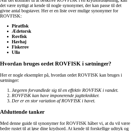
Når det kommer til at beskrive ROVFISK i en krydsordsløsning, kan
det være nyttigt at kende til nogle synonymer, der kan passe til det
givne antal bogstaver. Her er en liste over mulige synonymer for
ROVFISK:
Piratfisk
Ædetorsk
Rovfisk
Havhaj
Fiskerov
Ulla
Hvordan bruges ordet ROVFISK i sætninger?
Her er nogle eksempler på, hvordan ordet ROVFISK kan bruges i
sætninger:
Jægeren forvandlede sig til en effektiv ROVFISK i vandet.
ROVFISK kan have imponerende jagtteknikker.
Der er en stor variation af ROVFISK i havet.
Afsluttende tanker
Med denne guide til synonymer for ROVFISK håber vi, at du vil være
bedre rustet til at løse dine krydsord. At kende til forskellige udtryk og