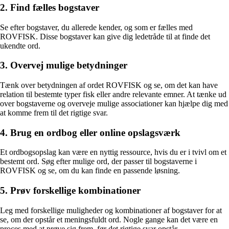
2. Find fælles bogstaver
Se efter bogstaver, du allerede kender, og som er fælles med
ROVFISK. Disse bogstaver kan give dig ledetråde til at finde det
ukendte ord.
3. Overvej mulige betydninger
Tænk over betydningen af ordet ROVFISK og se, om det kan have
relation til bestemte typer fisk eller andre relevante emner. At tænke ud
over bogstaverne og overveje mulige associationer kan hjælpe dig med
at komme frem til det rigtige svar.
4. Brug en ordbog eller online opslagsværk
Et ordbogsopslag kan være en nyttig ressource, hvis du er i tvivl om et
bestemt ord. Søg efter mulige ord, der passer til bogstaverne i
ROVFISK og se, om du kan finde en passende løsning.
5. Prøv forskellige kombinationer
Leg med forskellige muligheder og kombinationer af bogstaver for at
se, om der opstår et meningsfuldt ord. Nogle gange kan det være en
proces med at prøve sig frem, før det rigtige svar opstår.