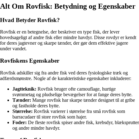
Alt Om Rovfisk: Betydning og Egenskaber
Hvad Betyder Rovfisk?
Rovfisk er en betegnelse, der beskriver en type fisk, der lever
hovedsageligt af andre fisk eller mindre havdyr. Disse rovdyr er kendt
for deres jagtevner og skarpe tænder, der gør dem effektive jagere
under vandet.
Rovfiskens Egenskaber
Rovfisk adskiller sig fra andre fisk ved deres fysiologiske træk og
adfærdsmønstre. Nogle af de karakteristiske egenskaber inkluderer:
Jagtteknik:
Rovfisk bruger ofte camouflage, hurtige
svømmetag og pludselige bevægelser for at fange deres bytte.
Tænder:
Mange rovfisk har skarpe tænder designet til at gribe
og fastholde deres bytte.
Størrelse:
Rovfisk varierer i størrelse fra små rovfisk som
barracudaer til store rovfisk som hajer.
Foder:
De fleste rovfisk spiser andre fisk, krebsdyr, blæksprutter
og andre mindre havdyr.