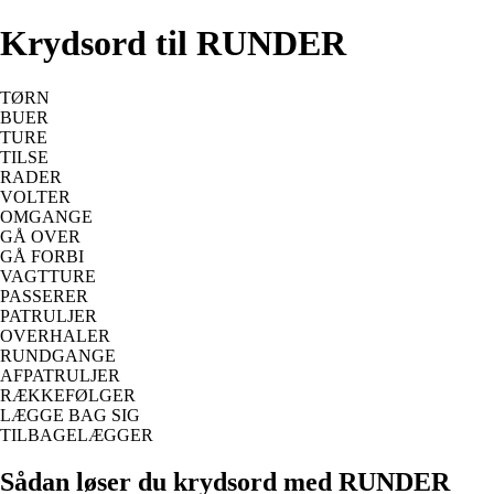
Krydsord til RUNDER
TØRN
BUER
TURE
TILSE
RADER
VOLTER
OMGANGE
GÅ OVER
GÅ FORBI
VAGTTURE
PASSERER
PATRULJER
OVERHALER
RUNDGANGE
AFPATRULJER
RÆKKEFØLGER
LÆGGE BAG SIG
TILBAGELÆGGER
Sådan løser du krydsord med RUNDER