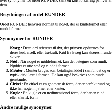
over synonymer for ordet RUNDER samt en kort forklaring på hver af
dem.
Betydningen af ordet RUNDER
Ordet RUNDER henviser normalt til noget, der er kugleformet eller
rundt i formen.
Synonymer for RUNDER
Kvæg
: Dette ord refererer til dyr, der primært opdrættes for
deres kød, mælk eller trækraft. Kød fra kvæg kan skæres i runde
skiver.
Nød
: Når noget er nøddeformet, kan det betegnes som rundt.
Nødder er ofte små og runde i formen.
Mønter
: Mønter bruges som betalingsmiddel i samfundet og er
typisk cirkulære i formen. De kan også beskrives som runde
genstande.
Cirkel
: En cirkel er en geometrisk form, der er perfekt rund og
ikke har nogen hjørner eller kanter.
Kugle
: En kugle er en tredimensionel form, der har en rund
eller sfærisk form.
Andre mulige synonymer