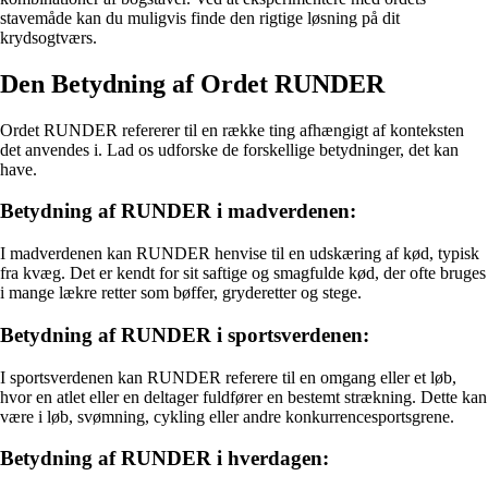
stavemåde kan du muligvis finde den rigtige løsning på dit
krydsogtværs.
Den Betydning af Ordet RUNDER
Ordet RUNDER refererer til en række ting afhængigt af konteksten
det anvendes i. Lad os udforske de forskellige betydninger, det kan
have.
Betydning af RUNDER i madverdenen:
I madverdenen kan RUNDER henvise til en udskæring af kød, typisk
fra kvæg. Det er kendt for sit saftige og smagfulde kød, der ofte bruges
i mange lækre retter som bøffer, gryderetter og stege.
Betydning af RUNDER i sportsverdenen:
I sportsverdenen kan RUNDER referere til en omgang eller et løb,
hvor en atlet eller en deltager fuldfører en bestemt strækning. Dette kan
være i løb, svømning, cykling eller andre konkurrencesportsgrene.
Betydning af RUNDER i hverdagen: