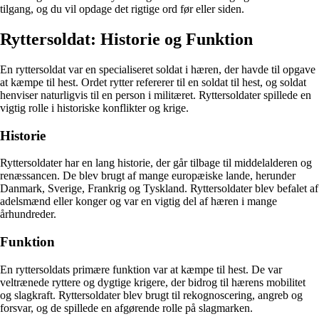
tilgang, og du vil opdage det rigtige ord før eller siden.
Ryttersoldat: Historie og Funktion
En ryttersoldat var en specialiseret soldat i hæren, der havde til opgave
at kæmpe til hest. Ordet rytter refererer til en soldat til hest, og soldat
henviser naturligvis til en person i militæret. Ryttersoldater spillede en
vigtig rolle i historiske konflikter og krige.
Historie
Ryttersoldater har en lang historie, der går tilbage til middelalderen og
renæssancen. De blev brugt af mange europæiske lande, herunder
Danmark, Sverige, Frankrig og Tyskland. Ryttersoldater blev befalet af
adelsmænd eller konger og var en vigtig del af hæren i mange
århundreder.
Funktion
En ryttersoldats primære funktion var at kæmpe til hest. De var
veltrænede ryttere og dygtige krigere, der bidrog til hærens mobilitet
og slagkraft. Ryttersoldater blev brugt til rekognoscering, angreb og
forsvar, og de spillede en afgørende rolle på slagmarken.