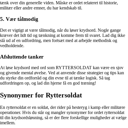
tænk over din generelle viden. Måske er ordet relateret til historie,
militær eller andre emner, du har kendskab til.
5. Vær tålmodig
Det er vigtigt at være tålmodig, når du løser krydsord. Nogle gange
kræver det lidt tid og tænkning at komme frem til svaret. Lad dig ikke
slå ud af en udfordring, men fortsæt med at arbejde methodisk og
vedholdende.
Afsluttende tanker
At løse krydsord med ord som RYTTERSOLDAT kan være en sjov
og givende mental øvelse. Ved at anvende disse strategier og tips kan
du styrke din ordforråd og din evne til at tænke logisk. Så tag
udfordringen op, og lad din hjerne få en god træning!
Synonymer for Ryttersoldat
En ryttersoldat er en soldat, der rider på hesteryg i kamp eller militære
operationer. Hvis du står og mangler synonymer for ordet ryttersoldat
til din krydsordsløsning, så er der flere forskellige muligheder at vælge
imellem.