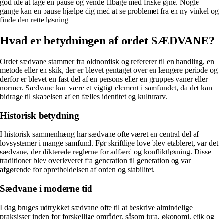
god idé at tage en pause og vende tilbage med friske øjne. Nogle
gange kan en pause hjælpe dig med at se problemet fra en ny vinkel og
finde den rette løsning.
Hvad er betydningen af ordet SÆDVANE?
Ordet sædvane stammer fra oldnordisk og refererer til en handling, en
metode eller en skik, der er blevet gentaget over en længere periode og
derfor er blevet en fast del af en persons eller en gruppes vaner eller
normer. Sædvane kan være et vigtigt element i samfundet, da det kan
bidrage til skabelsen af en fælles identitet og kulturarv.
Historisk betydning
I historisk sammenhæng har sædvane ofte været en central del af
lovsystemer i mange samfund. Før skriftlige love blev etableret, var det
sædvane, der dikterede reglerne for adfærd og konfliktløsning. Disse
traditioner blev overleveret fra generation til generation og var
afgørende for opretholdelsen af orden og stabilitet.
Sædvane i moderne tid
I dag bruges udtrykket sædvane ofte til at beskrive almindelige
praksisser inden for forskellige områder, såsom jura, økonomi, etik og