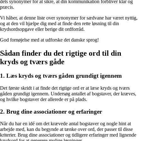
dets synonymer for at sikre, at din kommunikation forbliver klar og
præcis.
Vi håber, at denne liste over synonymer for sædvane har været nyttig,
og at den vil hjælpe dig med at finde den rette løsning til din
krydsordsopgave eller berige dit ordforråd.
God fornøjelse med at udforske det danske sprog!
Sådan finder du det rigtige ord til din
kryds og tværs gåde
1. Læs kryds og tværs gåden grundigt igennem
Det første skridt i at finde det rigtige ord er at læse kryds og tværs
gåden grundigt igennem. Undersøg antallet af bogstaver, der kræves,
og hvilke bogstaver der allerede er på plads.
2. Brug dine associationer og erfaringer
Når du har en idé om det krævede antal bogstaver og nogle hint at
arbejde med, kan du begynde at tænke over ord, der passer til disse
kriterier. Brug dine associationer og tidligere erfaringer med lignende
krydsord for at generere mulige løsninger.