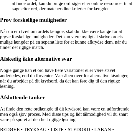
at finde ordet, kan du bruge ordbøger eller online ressourcer til at
søge efter ord, der matcher dine kriterier for længden.
Prøv forskellige muligheder
Når du er i tvivl om ordets længde, skal du ikke være bange for at
prøve forskellige muligheder. Det kan være nyttigt at skrive ordets
mulige længder på en separat liste for at kunne afkrydse dem, når du
finder det rigtige match.
Afskedig ikke alternative svar
Nogle gange kan et ord have flere variationer eller være stavet
anderledes, end du forventer. Vær åben over for alternative løsninger,
når du arbejder på dit krydsord, da det kan føre dig til den rigtige
løsning.
Afsluttende tanker
At finde den rette ordlængde til dit krydsord kan være en udfordrende,
men også sjov proces. Med disse tips og lidt tålmodighed vil du snart
være på sporet af den helt rigtige løsning.
BEDØVE
•
TRYKSAG
•
LISTE
•
STEDORD
•
LABAN
•