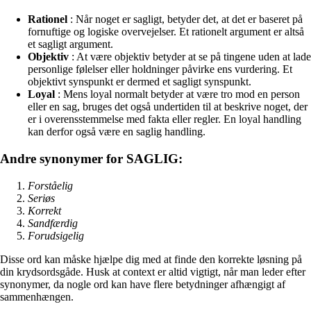
Rationel
: Når noget er sagligt, betyder det, at det er baseret på
fornuftige og logiske overvejelser. Et rationelt argument er altså
et sagligt argument.
Objektiv
: At være objektiv betyder at se på tingene uden at lade
personlige følelser eller holdninger påvirke ens vurdering. Et
objektivt synspunkt er dermed et sagligt synspunkt.
Loyal
: Mens loyal normalt betyder at være tro mod en person
eller en sag, bruges det også undertiden til at beskrive noget, der
er i overensstemmelse med fakta eller regler. En loyal handling
kan derfor også være en saglig handling.
Andre synonymer for SAGLIG:
Forståelig
Seriøs
Korrekt
Sandfærdig
Forudsigelig
Disse ord kan måske hjælpe dig med at finde den korrekte løsning på
din krydsordsgåde. Husk at context er altid vigtigt, når man leder efter
synonymer, da nogle ord kan have flere betydninger afhængigt af
sammenhængen.