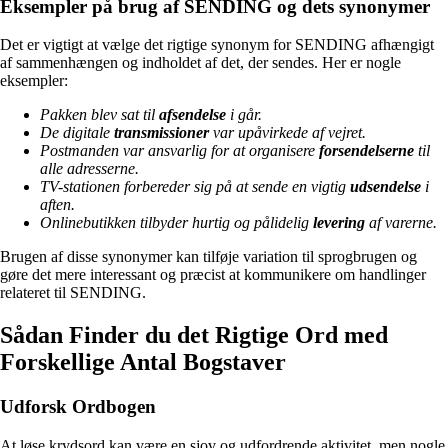
Eksempler på brug af SENDING og dets synonymer
Det er vigtigt at vælge det rigtige synonym for SENDING afhængigt
af sammenhængen og indholdet af det, der sendes. Her er nogle
eksempler:
Pakken blev sat til
afsendelse
i går.
De digitale
transmissioner
var upåvirkede af vejret.
Postmanden var ansvarlig for at organisere
forsendelserne
til
alle adresserne.
TV-stationen forbereder sig på at sende en vigtig
udsendelse
i
aften.
Onlinebutikken tilbyder hurtig og pålidelig
levering
af varerne.
Brugen af disse synonymer kan tilføje variation til sprogbrugen og
gøre det mere interessant og præcist at kommunikere om handlinger
relateret til SENDING.
Sådan Finder du det Rigtige Ord med
Forskellige Antal Bogstaver
Udforsk Ordbogen
At løse krydsord kan være en sjov og udfordrende aktivitet, men nogle