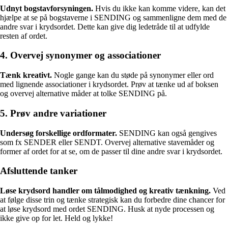
Udnyt bogstavforsyningen.
Hvis du ikke kan komme videre, kan det
hjælpe at se på bogstaverne i SENDING og sammenligne dem med de
andre svar i krydsordet. Dette kan give dig ledetråde til at udfylde
resten af ordet.
4. Overvej synonymer og associationer
Tænk kreativt.
Nogle gange kan du støde på synonymer eller ord
med lignende associationer i krydsordet. Prøv at tænke ud af boksen
og overvej alternative måder at tolke SENDING på.
5. Prøv andre variationer
Undersøg forskellige ordformater.
SENDING kan også gengives
som fx SENDER eller SENDT. Overvej alternative stavemåder og
former af ordet for at se, om de passer til dine andre svar i krydsordet.
Afsluttende tanker
Løse krydsord handler om tålmodighed og kreativ tænkning.
Ved
at følge disse trin og tænke strategisk kan du forbedre dine chancer for
at løse krydsord med ordet SENDING. Husk at nyde processen og
ikke give op for let. Held og lykke!