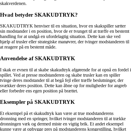
skakverdenen.
Hvad betyder SKAKUDTRYK?
SKAKUDTRYK henviser til en situation, hvor en skakspiller sætter
sin modstander i en position, hvor de er tvunget til at træffe en bestemt
handling for at undgå en ufordelagtig situation. Dette kan ske ved
hjælp af trusler eller strategiske manøvrer, der tvinger modstanderen til
at reagere på en bestemt måde.
Anvendelse af SKAKUDTRYK
I skak er evnen til at skabe skakudtryk afgørende for at opnå en fordel i
spillet. Ved at presse modstanderen og skabe trusler kan en spiller
tvinge deres modstander til at begå fejl eller træffe beslutninger, der
svækker deres position. Dette kan åbne op for muligheder for angreb
eller forbedre ens egen position på brættet.
Eksempler på SKAKUDTRYK
Et eksempel på et skakudtryk kan være at true modstanderens
dronning med en springer, hvilket tvinger modstanderen til at trække
dronningen væk og dermed miste en vigtig brik. Et andet eksempel
kunne være at opbygge pres på modstanderens kongestilling, hvilket