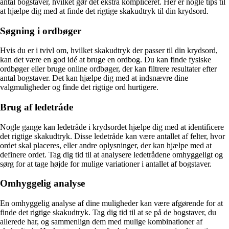
antal bogstaver, hvilket gør det ekstra kompliceret. Her er nogle tips til
at hjælpe dig med at finde det rigtige skakudtryk til din krydsord.
Søgning i ordbøger
Hvis du er i tvivl om, hvilket skakudtryk der passer til din krydsord,
kan det være en god idé at bruge en ordbog. Du kan finde fysiske
ordbøger eller bruge online ordbøger, der kan filtrere resultater efter
antal bogstaver. Det kan hjælpe dig med at indsnævre dine
valgmuligheder og finde det rigtige ord hurtigere.
Brug af ledetråde
Nogle gange kan ledetråde i krydsordet hjælpe dig med at identificere
det rigtige skakudtryk. Disse ledetråde kan være antallet af felter, hvor
ordet skal placeres, eller andre oplysninger, der kan hjælpe med at
definere ordet. Tag dig tid til at analysere ledetrådene omhyggeligt og
sørg for at tage højde for mulige variationer i antallet af bogstaver.
Omhyggelig analyse
En omhyggelig analyse af dine muligheder kan være afgørende for at
finde det rigtige skakudtryk. Tag dig tid til at se på de bogstaver, du
allerede har, og sammenlign dem med mulige kombinationer af