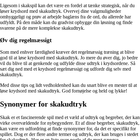
Ligesom i skakspil kan det være en fordel at tænke strategisk, når du
løser krydsord med skakudtryk. Overvej dine valgmuligheder
omhyggeligt og prøv at arbejde baglæns fra de ord, du allerede har
udfyldt. På den måde kan du gradvist opbygge din løsning og finde
svarene på de mere komplekse skakudtryk.
Øv dig regelmæssigt
Som med enhver færdighed kræver det regelmæssig træning at blive
god til at løse krydsord med skakudtryk. Jo mere du øver dig, jo bedre
vil du blive til at genkende og udfylde disse udtryk i krydsordene. Så
sæt dig ned med et krydsord regelmæssigt og udfordr dig selv med
skakudtryk.
Med disse tips og lidt vedholdenhed kan du snart blive en mester til at
løse krydsord med skakudtryk. God fornøjelse og held og lykke!
Synonymer for skakudtryk
Skak er et fascinerende spil med et væld af udtryk og begreber, der kan
virke overvældende for nybegyndere. Et af disse begreber, skakudtryk,
kan være en udfordring at finde synonymer for, da det er specifikt for
spillet. Dog er der flere andre termer og udtryk, der kan bruges i stedet
for skakudtryk. Her er en liste over nogle af de mest gængse