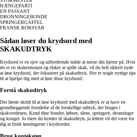
STORMESTER
HÆNGEPARTI
EN PASSANT
DRONNINGEBONDE
SPRINGERGAFFEL
FRANSK RORSVAR
Sådan løser du krydsord med
SKAKUDTRYK
Krydsord er en sjov og udfordrende måde at træne din hjerne på. Hvis
du er en skakentusiast og elsker at spille skak, vil du helt sikkert nyde
at løse krydsord, der fokuserer på skakudtryk. Her er nogle nyttige tips
til at hjælpe dig med at løse disse krydsord:
Forstå skakudtryk
Det første skridt til at løse krydsord med skakudtryk er at have en
grundlæggende forståelse af de forskellige udtryk, der bruges i
skakverdenen. Kend dine bonder, løbere, tårne, springere, dronninger
og konger. Jo mere du kender til skakudtryk, jo lettere vil det være for
dig at finde løsningerne i krydsordet.
Brug konteksten