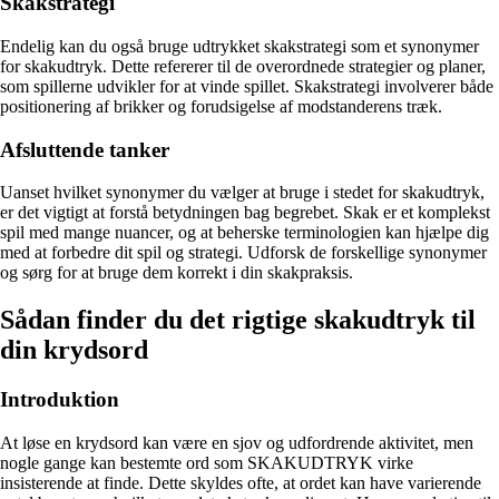
Skakstrategi
Endelig kan du også bruge udtrykket skakstrategi som et synonymer
for skakudtryk. Dette refererer til de overordnede strategier og planer,
som spillerne udvikler for at vinde spillet. Skakstrategi involverer både
positionering af brikker og forudsigelse af modstanderens træk.
Afsluttende tanker
Uanset hvilket synonymer du vælger at bruge i stedet for skakudtryk,
er det vigtigt at forstå betydningen bag begrebet. Skak er et komplekst
spil med mange nuancer, og at beherske terminologien kan hjælpe dig
med at forbedre dit spil og strategi. Udforsk de forskellige synonymer
og sørg for at bruge dem korrekt i din skakpraksis.
Sådan finder du det rigtige skakudtryk til
din krydsord
Introduktion
At løse en krydsord kan være en sjov og udfordrende aktivitet, men
nogle gange kan bestemte ord som SKAKUDTRYK virke
insisterende at finde. Dette skyldes ofte, at ordet kan have varierende