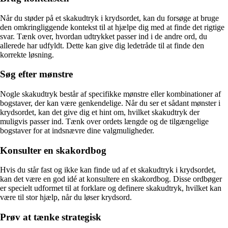
Når du støder på et skakudtryk i krydsordet, kan du forsøge at bruge
den omkringliggende kontekst til at hjælpe dig med at finde det rigtige
svar. Tænk over, hvordan udtrykket passer ind i de andre ord, du
allerede har udfyldt. Dette kan give dig ledetråde til at finde den
korrekte løsning.
Søg efter mønstre
Nogle skakudtryk består af specifikke mønstre eller kombinationer af
bogstaver, der kan være genkendelige. Når du ser et sådant mønster i
krydsordet, kan det give dig et hint om, hvilket skakudtryk der
muligvis passer ind. Tænk over ordets længde og de tilgængelige
bogstaver for at indsnævre dine valgmuligheder.
Konsulter en skakordbog
Hvis du står fast og ikke kan finde ud af et skakudtryk i krydsordet,
kan det være en god idé at konsultere en skakordbog. Disse ordbøger
er specielt udformet til at forklare og definere skakudtryk, hvilket kan
være til stor hjælp, når du løser krydsord.
Prøv at tænke strategisk