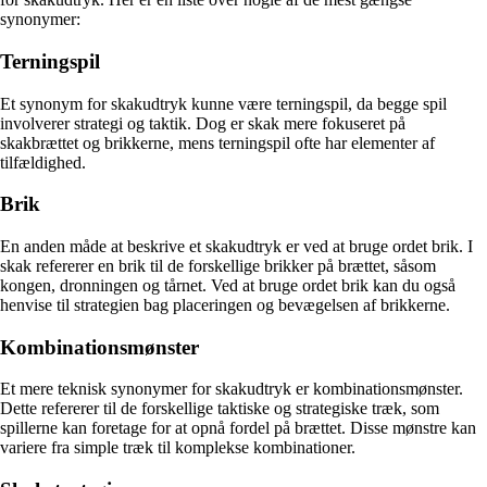
synonymer:
Terningspil
Et synonym for skakudtryk kunne være terningspil, da begge spil
involverer strategi og taktik. Dog er skak mere fokuseret på
skakbrættet og brikkerne, mens terningspil ofte har elementer af
tilfældighed.
Brik
En anden måde at beskrive et skakudtryk er ved at bruge ordet brik. I
skak refererer en brik til de forskellige brikker på brættet, såsom
kongen, dronningen og tårnet. Ved at bruge ordet brik kan du også
henvise til strategien bag placeringen og bevægelsen af brikkerne.
Kombinationsmønster
Et mere teknisk synonymer for skakudtryk er kombinationsmønster.
Dette refererer til de forskellige taktiske og strategiske træk, som
spillerne kan foretage for at opnå fordel på brættet. Disse mønstre kan
variere fra simple træk til komplekse kombinationer.