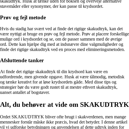
skakudtryk. Husk at tænke uden for boksen og overveje alternative
stavemåder eller synonymer, der kan passe til krydsordet.
Prøv og fejl metode
Hvis du stadig har svært ved at finde det rigtige skakudtryk, kan det
være nyttigt at bruge en prøv og fejl metode. Prøv at placere forskellige
mulige ord i krydsordet og se, om de passer sammen med de øvrige
ord. Dette kan hjælpe dig med at indsnævre dine valgmuligheder og
finde det rigtige skakudtryk ved en proces med elimineringsmetoden.
Afsluttende tanker
At finde det rigtige skakudtryk til din krydsord kan være en
udfordrende, men givende opgave. Husk at være tålmodig, metodisk
og tænke kreativt for at løse krydsordets gåde. Med disse tips og
strategier bør du være godt rustet til at mestre ethvert skakudtryk,
uanset antallet af bogstaver.
Alt, du behøver at vide om SKAKUDTRYK
Ordet SKAKUDTRYK bliver ofte brugt i skakverdenen, men mange
mennesker forstår måske ikke præcis, hvad det betyder. I denne artikel
vil vi udforske betydningen og anvendelsen af dette udtryk inden for