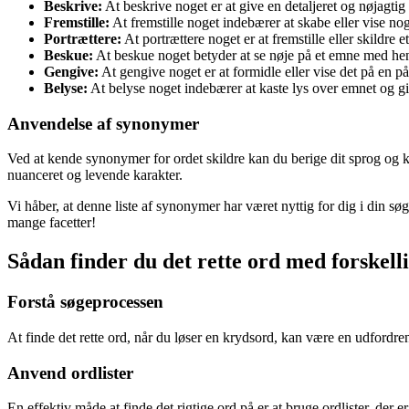
Beskrive:
At beskrive noget er at give en detaljeret og nøjagtig
Fremstille:
At fremstille noget indebærer at skabe eller vise noge
Portrættere:
At portrættere noget er at fremstille eller skildre
Beskue:
At beskue noget betyder at se nøje på et emne med henbl
Gengive:
At gengive noget er at formidle eller vise det på en p
Belyse:
At belyse noget indebærer at kaste lys over emnet og giv
Anvendelse af synonymer
Ved at kende synonymer for ordet skildre kan du berige dit sprog og 
nuanceret og levende karakter.
Vi håber, at denne liste af synonymer har været nyttig for dig i din sø
mange facetter!
Sådan finder du det rette ord med forskell
Forstå søgeprocessen
At finde det rette ord, når du løser en krydsord, kan være en udfordrend
Anvend ordlister
En effektiv måde at finde det rigtige ord på er at bruge ordlister, der e