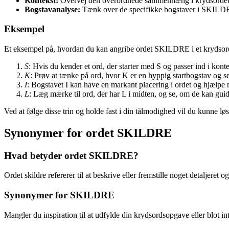
Kontekst:
Overvej den overordnede sammenhæng i krydsordet f
Bogstavanalyse:
Tænk over de specifikke bogstaver i SKILDRE 
Eksempel
Et eksempel på, hvordan du kan angribe ordet SKILDRE i et krydsor
S
: Hvis du kender et ord, der starter med S og passer ind i konte
K
: Prøv at tænke på ord, hvor K er en hyppig startbogstav og se,
I
: Bogstavet I kan have en markant placering i ordet og hjælpe
L
: Læg mærke til ord, der har L i midten, og se, om de kan gui
Ved at følge disse trin og holde fast i din tålmodighed vil du kunne
Synonymer for ordet SKILDRE
Hvad betyder ordet SKILDRE?
Ordet skildre refererer til at beskrive eller fremstille noget detaljeret
Synonymer for SKILDRE
Mangler du inspiration til at udfylde din krydsordsopgave eller blot int