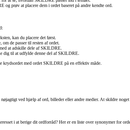
or at se, hvordan SKILDRE passer ind i temaet.
og prøv at placere dem i ordet baseret på andre kendte ord.
d:
ksten, kan du placere det først.
 om de passer til resten af ordet.
 med at adskille dele af SKILDRE.
de dig til at udfylde denne del af SKILDRE.
 løse krydsordet med ordet SKILDRE på en effektiv måde.
 og nøjagtigt ved hjælp af ord, billeder eller andre medier. At skildre no
eresset i at berige dit ordforråd? Her er en liste over synonymer for orde