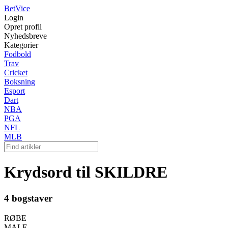
Bet
Vice
Login
Opret profil
Nyhedsbreve
Kategorier
Fodbold
Trav
Cricket
Boksning
Esport
Dart
NBA
PGA
NFL
MLB
Krydsord til SKILDRE
4 bogstaver
RØBE
MALE