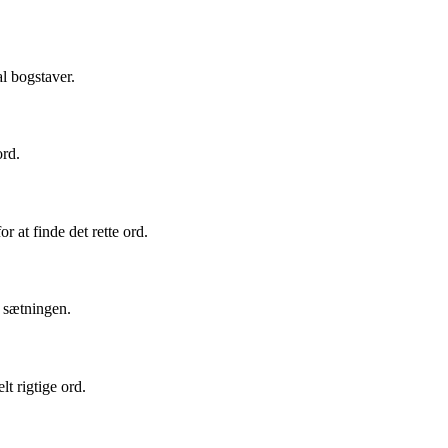
l bogstaver.
ord.
 at finde det rette ord.
i sætningen.
t rigtige ord.