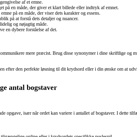
 gengivelse af et emne.
t på en måde, der giver et klart billede eller indtryk af emnet.
 et emne på en måde, der viser dets karakter og essens.
ik på at forstå dets detaljer og nuancer.
ålidelig og nøjagtig måde.
e en dybere forståelse af det.
kommunikere mere præcist. Brug disse synonymer i dine skriftlige og m
gen efter den perfekte løsning til dit krydsord eller i din ønske om at u
ige antal bogstaver
e opgave, især når ordet kan variere i antallet af bogstaver. I dette til
r tilgængelige online eller i krydsordets specifikke puslespil.