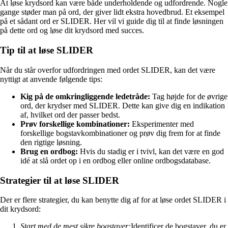
At løse krydsord kan være både underholdende og udfordrende. Nogle
gange støder man på ord, der giver lidt ekstra hovedbrud. Et eksempel
på et sådant ord er SLIDER. Her vil vi guide dig til at finde løsningen
på dette ord og løse dit krydsord med succes.
Tip til at løse SLIDER
Når du står overfor udfordringen med ordet SLIDER, kan det være
nyttigt at anvende følgende tips:
Kig på de omkringliggende ledetråde:
Tag højde for de øvrige
ord, der krydser med SLIDER. Dette kan give dig en indikation
af, hvilket ord der passer bedst.
Prøv forskellige kombinationer:
Eksperimenter med
forskellige bogstavkombinationer og prøv dig frem for at finde
den rigtige løsning.
Brug en ordbog:
Hvis du stadig er i tvivl, kan det være en god
idé at slå ordet op i en ordbog eller online ordbogsdatabase.
Strategier til at løse SLIDER
Der er flere strategier, du kan benytte dig af for at løse ordet SLIDER i
dit krydsord:
Start med de mest sikre bogstaver:
Identificer de bogstaver, du er