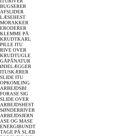
ITURIVER
BUGSERER
AFSLIDER
LÆSEHEST
MORAKKER
ERODERER
KLEMME PÅ
KRUDTKARL
PILLE ITU
RIVE OVER
KRUDTUGLE
GÅPÅNATUR
ØDELÆGGER
ITUSKÆRER
SLIDE ITU
OPKOMLING
ARBEJDSBI
FORASE SIG
SLIDE OVER
ARBEJDSHEST
SØNDERRIVER
ARBEJDSJERN
ASE OG MASE
ENERGIBUNDT
TAGE PÅ SLÆB