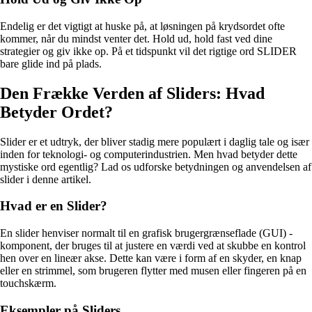
Endelig er det vigtigt at huske på, at løsningen på krydsordet ofte
kommer, når du mindst venter det. Hold ud, hold fast ved dine
strategier og giv ikke op. På et tidspunkt vil det rigtige ord SLIDER
bare glide ind på plads.
Den Frække Verden af ​​Sliders: Hvad
Betyder Ordet?
Slider er et udtryk, der bliver stadig mere populært i daglig tale og især
inden for teknologi- og computerindustrien. Men hvad betyder dette
mystiske ord egentlig? Lad os udforske betydningen og anvendelsen af
slider i denne artikel.
Hvad er en Slider?
En slider henviser normalt til en grafisk brugergrænseflade (GUI) -
komponent, der bruges til at justere en værdi ved at skubbe en kontrol
hen over en lineær akse. Dette kan være i form af en skyder, en knap
eller en strimmel, som brugeren flytter med musen eller fingeren på en
touchskærm.
Eksempler på Sliders