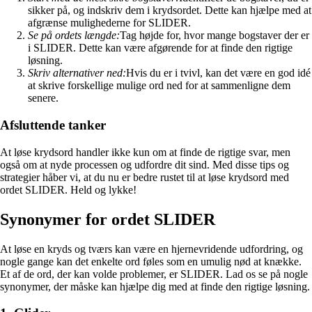
sikker på, og indskriv dem i krydsordet. Dette kan hjælpe med at
afgrænse mulighederne for SLIDER.
Se på ordets længde:
Tag højde for, hvor mange bogstaver der er
i SLIDER. Dette kan være afgørende for at finde den rigtige
løsning.
Skriv alternativer ned:
Hvis du er i tvivl, kan det være en god idé
at skrive forskellige mulige ord ned for at sammenligne dem
senere.
Afsluttende tanker
At løse krydsord handler ikke kun om at finde de rigtige svar, men
også om at nyde processen og udfordre dit sind. Med disse tips og
strategier håber vi, at du nu er bedre rustet til at løse krydsord med
ordet SLIDER. Held og lykke!
Synonymer for ordet SLIDER
At løse en kryds og tværs kan være en hjernevridende udfordring, og
nogle gange kan det enkelte ord føles som en umulig nød at knække.
Et af de ord, der kan volde problemer, er SLIDER. Lad os se på nogle
synonymer, der måske kan hjælpe dig med at finde den rigtige løsning.