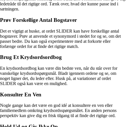
ledetråde til det rigtige ord. Tænk over, hvad der kunne passe ind i
sætningen.
Prøv Forskellige Antal Bogstaver
Det er vigtigt at huske, at ordet SLIDER kan have forskellige antal
bogstaver. Prøv at anvende et synonymord i stedet for og se, om det
passer bedre. Du kan også experimentere med at forkorte eller
forlænge ordet for at finde det rigtige match.
Brug Et Krydsordsordbog
En krydsordsordbog kan være din bedste ven, når du står over for
vanskelige krydsordsspørgsmål. Bladr igennem ordene og se, om
noget ligner det, du leder efter. Husk på, at variationer af ordet
SLIDER også kan være en mulighed.
Konsulter En Ven
Nogle gange kan det være en god idé at konsultere en ven eller
familiemedlem omkring krydsordsspørgsmålet. En anden persons
perspektiv kan give dig en frisk tilgang til at finde det rigtige ord.
Hold Ud og Giv Ikke Op