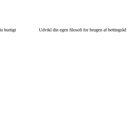
u hurtigt
Udvikl din egen filosofi for brugen af bettingråd