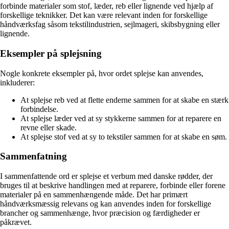
forbinde materialer som stof, læder, reb eller lignende ved hjælp af
forskellige teknikker. Det kan være relevant inden for forskellige
håndværksfag såsom tekstilindustrien, sejlmageri, skibsbygning eller
lignende.
Eksempler på splejsning
Nogle konkrete eksempler på, hvor ordet splejse kan anvendes,
inkluderer:
At splejse reb ved at flette enderne sammen for at skabe en stærk
forbindelse.
At splejse læder ved at sy stykkerne sammen for at reparere en
revne eller skade.
At splejse stof ved at sy to tekstiler sammen for at skabe en søm.
Sammenfatning
I sammenfattende ord er splejse et verbum med danske rødder, der
bruges til at beskrive handlingen med at reparere, forbinde eller forene
materialer på en sammenhængende måde. Det har primært
håndværksmæssig relevans og kan anvendes inden for forskellige
brancher og sammenhænge, hvor præcision og færdigheder er
påkrævet.