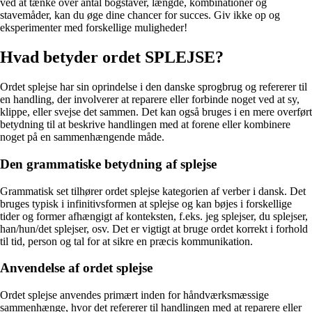
ved at tænke over antal bogstaver, længde, kombinationer og
stavemåder, kan du øge dine chancer for succes. Giv ikke op og
eksperimenter med forskellige muligheder!
Hvad betyder ordet SPLEJSE?
Ordet splejse har sin oprindelse i den danske sprogbrug og refererer til
en handling, der involverer at reparere eller forbinde noget ved at sy,
klippe, eller svejse det sammen. Det kan også bruges i en mere overført
betydning til at beskrive handlingen med at forene eller kombinere
noget på en sammenhængende måde.
Den grammatiske betydning af splejse
Grammatisk set tilhører ordet splejse kategorien af verber i dansk. Det
bruges typisk i infinitivsformen at splejse og kan bøjes i forskellige
tider og former afhængigt af konteksten, f.eks. jeg splejser, du splejser,
han/hun/det splejser, osv. Det er vigtigt at bruge ordet korrekt i forhold
til tid, person og tal for at sikre en præcis kommunikation.
Anvendelse af ordet splejse
Ordet splejse anvendes primært inden for håndværksmæssige
sammenhænge, hvor det refererer til handlingen med at reparere eller