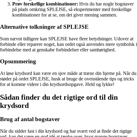
Prøv forskellige kombinationer:
Hvis du har nogle bogstaver
på plads omkring SPLEJSE, så eksperimenter med forskellige
kombinationer for at se, om det giver mening sammen.
Alternative tolkninger af SPLEJSE
Som nævnt tidligere kan SPLEJSE have flere betydninger. Udover at
forbinde eller reparere noget, kan ordet også anvendes mere symbolsk i
forbindelse med at genskabe forbindelser eller samhørighed.
Opsummering
At løse krydsord kan være en sjov måde at træne din hjerne på. Når du
støder på ordet SPLEJSE, husk at bruge de ovenstående tips og tricks
for at komme videre i din krydsordsopgave. Held og lykke!
Sådan finder du det rigtige ord til din
krydsord
Brug af antal bogstaver
Når du sidder fast i din krydsord og har svært ved at finde det rigtige
ord, kan det være en god idé at tænke over, hvor mange bogstaver