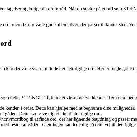
gentagelser og berige dit ordforråd. Når du støder på et ord som STÆNG
 ord, men de kan være gode alternativer, der passer til konteksten. Ve
sord
kan det være svært at finde det helt rigtige ord. Her er nogle gode tip
r, som f.eks. STÆNGLER, kan det virke overvældende. Her er en metode
de kender, i ordet. Dette kan hjælpe med at begrænse dine muligheder.
gåden. Dette kan give dig et hint til det rigtige ord.
synonymordbog til at finde ord, der har lignende betydning og passer me
ed resten af gåden. Gætningen kan lede dig på rette vej til det rigtige