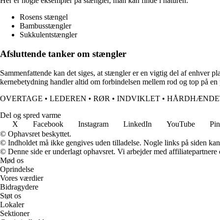
Her er nogle eksempler på stængler, man kan finde i naturen:
Rosens stængel
Bambusstængler
Sukkulentstængler
Afsluttende tanker om stængler
Sammenfattende kan det siges, at stængler er en vigtig del af enhver pl
kernebetydning handler altid om forbindelsen mellem rod og top på en 
OVERTAGE
•
LEDEREN
•
RØR
•
INDVIKLET
•
HÅRDHÆNDE
Del og spred varme
X
Facebook
Instagram
LinkedIn
YouTube
Pin
© Ophavsret beskyttet.
© Indholdet må ikke gengives uden tilladelse. Nogle links på siden ka
© Denne side er underlagt ophavsret. Vi arbejder med affiliatepartnere 
Mød os
Oprindelse
Vores værdier
Bidragydere
Støt os
Lokaler
Sektioner