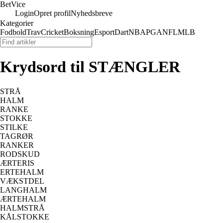
Bet
Vice
Login
Opret profil
Nyhedsbreve
Kategorier
Fodbold
Trav
Cricket
Boksning
Esport
Dart
NBA
PGA
NFL
MLB
Krydsord til STÆNGLER
STRÅ
HALM
RANKE
STOKKE
STILKE
TAGRØR
RANKER
RODSKUD
ÆRTERIS
ERTEHALM
VÆKSTDEL
LANGHALM
ÆRTEHALM
HALMSTRÅ
KÅLSTOKKE