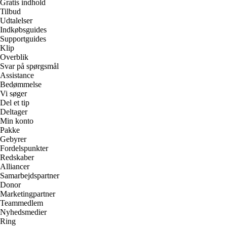
Gratis indhold
Tilbud
Udtalelser
Indkøbsguides
Supportguides
Klip
Overblik
Svar på spørgsmål
Assistance
Bedømmelse
Vi søger
Del et tip
Deltager
Min konto
Pakke
Gebyrer
Fordelspunkter
Redskaber
Alliancer
Samarbejdspartner
Donor
Marketingpartner
Teammedlem
Nyhedsmedier
Ring