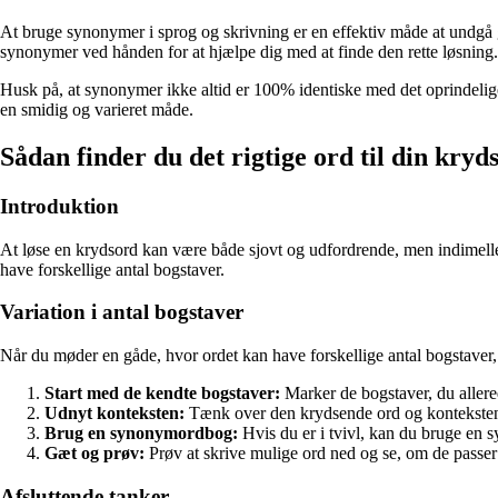
At bruge synonymer i sprog og skrivning er en effektiv måde at undgå 
synonymer ved hånden for at hjælpe dig med at finde den rette løsning.
Husk på, at synonymer ikke altid er 100% identiske med det oprindelige
en smidig og varieret måde.
Sådan finder du det rigtige ord til din kryd
Introduktion
At løse en krydsord kan være både sjovt og udfordrende, men indimellem 
have forskellige antal bogstaver.
Variation i antal bogstaver
Når du møder en gåde, hvor ordet kan have forskellige antal bogstave
Start med de kendte bogstaver:
Marker de bogstaver, du allere
Udnyt konteksten:
Tænk over den krydsende ord og konteksten i 
Brug en synonymordbog:
Hvis du er i tvivl, kan du bruge en 
Gæt og prøv:
Prøv at skrive mulige ord ned og se, om de passer m
Afsluttende tanker