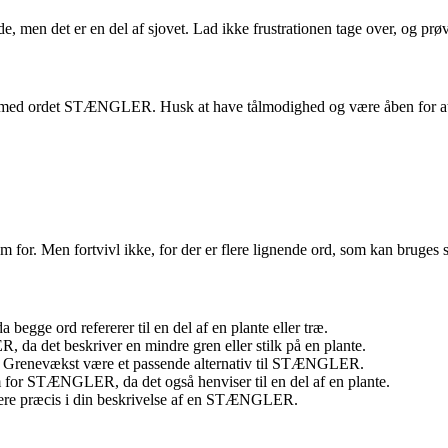
e, men det er en del af sjovet. Lad ikke frustrationen tage over, og prøv
sord med ordet STÆNGLER. Husk at have tålmodighed og være åben for at 
ym for. Men fortvivl ikke, for der er flere lignende ord, som kan br
ge ord refererer til en del af en plante eller træ.
 det beskriver en mindre gren eller stilk på en plante.
kan Grenevækst være et passende alternativ til STÆNGLER.
for STÆNGLER, da det også henviser til en del af en plante.
mere præcis i din beskrivelse af en STÆNGLER.