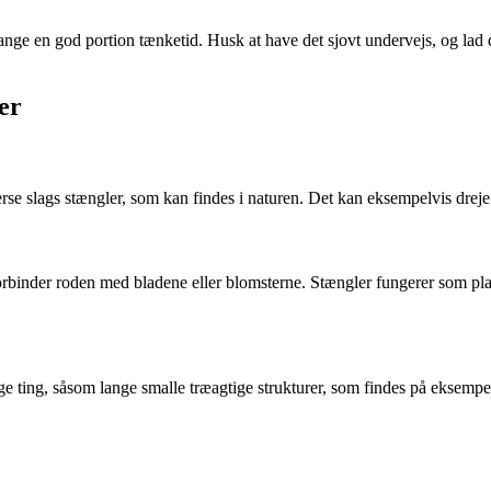
ange en god portion tænketid. Husk at have det sjovt undervejs, og lad 
er
verse slags stængler, som kan findes i naturen. Det kan eksempelvis dreje
forbinder roden med bladene eller blomsterne. Stængler fungerer som pla
ige ting, såsom lange smalle træagtige strukturer, som findes på eksempel