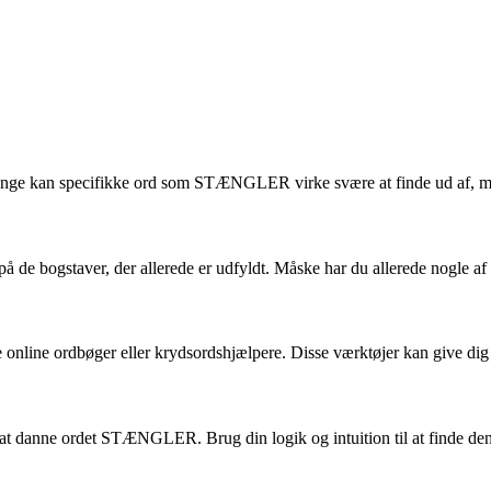
nge kan specifikke ord som STÆNGLER virke svære at finde ud af, men 
å de bogstaver, der allerede er udfyldt. Måske har du allerede nogle af
ine ordbøger eller krydsordshjælpere. Disse værktøjer kan give dig for
at danne ordet STÆNGLER. Brug din logik og intuition til at finde den 