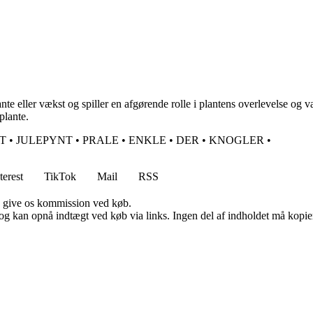
ante eller vækst og spiller en afgørende rolle i plantens overlevelse o
plante.
T
•
JULEPYNT
•
PRALE
•
ENKLE
•
DER
•
KNOGLER
•
terest
TikTok
Mail
RSS
n give os kommission ved køb.
og kan opnå indtægt ved køb via links. Ingen del af indholdet må kopiere