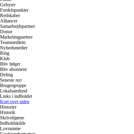
Gebyrer
Fordelspunkter
Redskaber
Alliancer
Samarbejdspartner
Donor
Marketingpartner
Teammedlem
Nyhedsmedier
Ring
Klub
Bliv følger
Bliv abonnent
Deling
Seneste nyt
Brugergruppe
Lokalsamfund
Links i indholdet
Kort over siden
Historier
Historik
Skrivehjørne
Indholdskilde
Lovramme
Cookieinformation