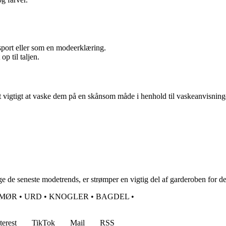
 sport eller som en modeerklæring.
p til taljen.
det vigtigt at vaske dem på en skånsom måde i henhold til vaskeanvisning
ge de seneste modetrends, er strømper en vigtig del af garderoben for d
MØR
•
URD
•
KNOGLER
•
BAGDEL
•
terest
TikTok
Mail
RSS