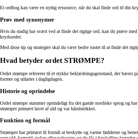
Et ordbog kan være en nyttig ressource, når du skal finde ord til din kry
Prøv med synonymer
Hvis du stadig har svært ved at finde det rigtige ord, kan du prøve me
krydsordet.
Med disse tip og strategier skal du være bedre rustet til at finde det rig
Hvad betyder ordet STRØMPE?
Ordet strømpe refererer til et stykke beklædningsgenstand, der bæres p
former og stilarter i dagligdagen.
Historie og oprindelse
Ordet strømpe stammer oprindeligt fra det gamle nordiske sprog og har r
strømper primært lavet af uld og var håndstrikket.
Funktion og formål
Strømper har primært til formål at beskytte og varme fødderne og bene
som uld, bomuld, nylon eller polyester, og de fås i forskellige længder o