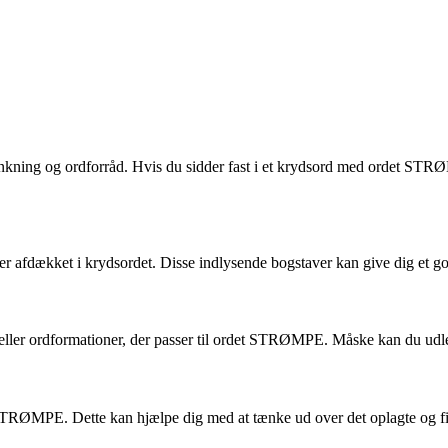
ing og ordforråd. Hvis du sidder fast i et krydsord med ordet STRØMPE, 
r afdækket i krydsordet. Disse indlysende bogstaver kan give dig et god
e eller ordformationer, der passer til ordet STRØMPE. Måske kan du udl
 STRØMPE. Dette kan hjælpe dig med at tænke ud over det oplagte og find