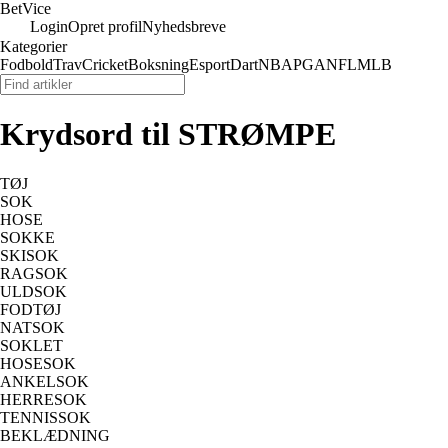
Bet
Vice
Login
Opret profil
Nyhedsbreve
Kategorier
Fodbold
Trav
Cricket
Boksning
Esport
Dart
NBA
PGA
NFL
MLB
Krydsord til STRØMPE
TØJ
SOK
HOSE
SOKKE
SKISOK
RAGSOK
ULDSOK
FODTØJ
NATSOK
SOKLET
HOSESOK
ANKELSOK
HERRESOK
TENNISSOK
BEKLÆDNING