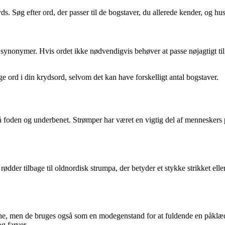
ds. Søg efter ord, der passer til de bogstaver, du allerede kender, og hu
d synonymer. Hvis ordet ikke nødvendigvis behøver at passe nøjagtigt ti
tige ord i din krydsord, selvom det kan have forskelligt antal bogstaver.
å foden og underbenet. Strømper har været en vigtig del af menneskers p
ødder tilbage til oldnordisk strumpa, der betyder et stykke strikket ell
ne, men de bruges også som en modegenstand for at fuldende en påklædn
g farver.