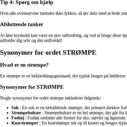
Tip 4: Spørg om hjælp
Hvis alle ovennævnte metoder ikke lykkes, så tøv ikke med at bede om
Afsluttende tanker
At løse krydsord kan være en sjov udfordring, og ved at bruge disse ti
udfordre dig selv og din ordforråd!
Synonymer for ordet STRØMPE
Hvad er en strømpe?
En strømpe er en beklædningsgenstand, der typisk bruges på fødderne 
Synonymer for STRØMPE
Nogle synonymer for ordet strømpe inkluderer følgende:
Sok
: En sok er en tætsiddende strømpe, der primært dækker fod
Strømpebukser
: Strømpebukser er en hel strømpe, der går fra fø
Fodtøj
: Fodtøj omfatter alle former for sko, støvler og lignende,
Knæstrømper
: En knæstrømpe når op til knæet og bruges typisk 