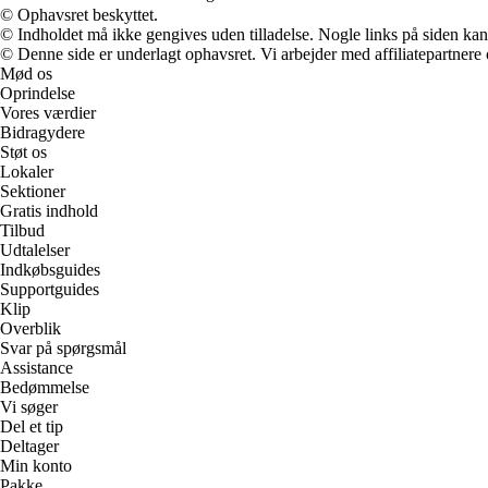
© Ophavsret beskyttet.
© Indholdet må ikke gengives uden tilladelse. Nogle links på siden ka
© Denne side er underlagt ophavsret. Vi arbejder med affiliatepartnere 
Mød os
Oprindelse
Vores værdier
Bidragydere
Støt os
Lokaler
Sektioner
Gratis indhold
Tilbud
Udtalelser
Indkøbsguides
Supportguides
Klip
Overblik
Svar på spørgsmål
Assistance
Bedømmelse
Vi søger
Del et tip
Deltager
Min konto
Pakke