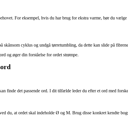
g behovet. For eksempel, hvis du har brug for ekstra varme, bør du væl
på skånsom cyklus og undgå tørretumbling, da dette kan slide på fibrene
rd og øger din forståelse for ordet strømpe.
sord
kan finde det passende ord. I dit tilfælde leder du efter et ord med forske
e ved du, at ordet skal indeholde Ø og M. Brug disse konkret kendte bogs