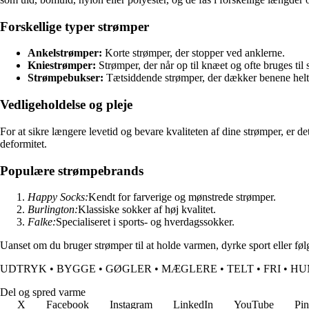
Forskellige typer strømper
Ankelstrømper:
Korte strømper, der stopper ved anklerne.
Kniestrømper:
Strømper, der når op til knæet og ofte bruges til
Strømpebukser:
Tætsiddende strømper, der dækker benene helt o
Vedligeholdelse og pleje
For at sikre længere levetid og bevare kvaliteten af dine strømper, er 
deformitet.
Populære strømpebrands
Happy Socks:
Kendt for farverige og mønstrede strømper.
Burlington:
Klassiske sokker af høj kvalitet.
Falke:
Specialiseret i sports- og hverdagssokker.
Uanset om du bruger strømper til at holde varmen, dyrke sport eller føl
UDTRYK
•
BYGGE
•
GØGLER
•
MÆGLERE
•
TELT
•
FRI
•
HU
Del og spred varme
X
Facebook
Instagram
LinkedIn
YouTube
Pin