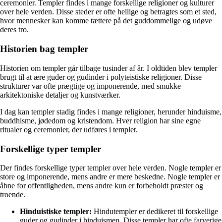
ceremonier. Templer findes i mange forskellige religioner og kulturer
over hele verden. Disse steder er ofte hellige og betragtes som et sted,
hvor mennesker kan komme tættere på det guddommelige og udøve
deres tro.
Historien bag templer
Historien om templer går tilbage tusinder af år. I oldtiden blev templer
brugt til at ære guder og gudinder i polyteistiske religioner. Disse
strukturer var ofte prægtige og imponerende, med smukke
arkitektoniske detaljer og kunstværker.
I dag kan templer stadig findes i mange religioner, herunder hinduisme,
buddhisme, jødedom og kristendom. Hver religion har sine egne
ritualer og ceremonier, der udføres i templet.
Forskellige typer templer
Der findes forskellige typer templer over hele verden. Nogle templer er
store og imponerende, mens andre er mere beskedne. Nogle templer er
åbne for offentligheden, mens andre kun er forbeholdt præster og
troende.
Hinduistiske templer:
Hindutempler er dedikeret til forskellige
guder og gudinder i hinduismen. Disse templer har ofte farverige