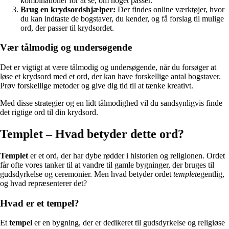
kombinationer for at se, om noget passer.
Brug en krydsordshjælper:
Der findes online værktøjer, hvor
du kan indtaste de bogstaver, du kender, og få forslag til mulige
ord, der passer til krydsordet.
Vær tålmodig og undersøgende
Det er vigtigt at være tålmodig og undersøgende, når du forsøger at
løse et krydsord med et ord, der kan have forskellige antal bogstaver.
Prøv forskellige metoder og give dig tid til at tænke kreativt.
Med disse strategier og en lidt tålmodighed vil du sandsynligvis finde
det rigtige ord til din krydsord.
Templet – Hvad betyder dette ord?
Templet
er et ord, der har dybe rødder i historien og religionen. Ordet
får ofte vores tanker til at vandre til gamle bygninger, der bruges til
gudsdyrkelse og ceremonier. Men hvad betyder ordet
templet
egentlig,
og hvad repræsenterer det?
Hvad er et tempel?
Et
tempel
er en bygning, der er dedikeret til gudsdyrkelse og religiøse