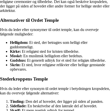
religiøse ceremonier og tilbedelse. Det kan også beskrive kropsdelen,
der ligger på siden af hovedet eller andre former for hellige steder eller
arkitektur.
Alternativer til Ordet Temple
Hvis du leder efter synonymer til ordet temple, kan du overveje
følgende muligheder:
Helligdom:
Et sted, der betragtes som helligt eller
guddommeligt.
Kirke:
Et religiøst sted for kristen tilbedelse.
Moské:
En muslimsk helligdom eller bedehus.
Gudshus:
Et generelt udtryk for et sted for religiøs tilbedelse.
Skrin:
Et sted, hvor religiøse relikvier eller hellige genstande
opbevares.
Stederkroppens Temple
Hvis du leder efter synonym til ordet temple i betydningen kropsdelen,
kan du overveje følgende alternativer:
Tinding:
Den del af hovedet, der ligger på siden af panden.
Sideflade:
En beskrivelse af den laterale del af hovedet.
Skælf:
Et mere poetisk udtryk for tempel.