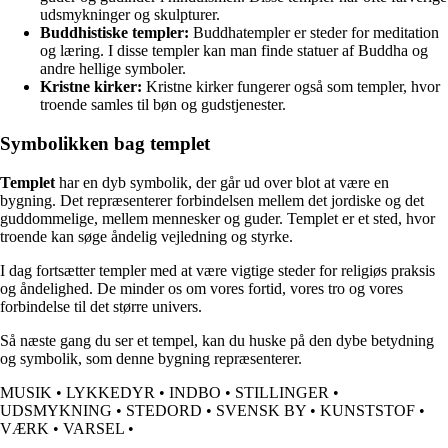
udsmykninger og skulpturer.
Buddhistiske templer:
Buddhatempler er steder for meditation
og læring. I disse templer kan man finde statuer af Buddha og
andre hellige symboler.
Kristne kirker:
Kristne kirker fungerer også som templer, hvor
troende samles til bøn og gudstjenester.
Symbolikken bag templet
Templet
har en dyb symbolik, der går ud over blot at være en
bygning. Det repræsenterer forbindelsen mellem det jordiske og det
guddommelige, mellem mennesker og guder. Templet er et sted, hvor
troende kan søge åndelig vejledning og styrke.
I dag fortsætter templer med at være vigtige steder for religiøs praksis
og åndelighed. De minder os om vores fortid, vores tro og vores
forbindelse til det større univers.
Så næste gang du ser et tempel, kan du huske på den dybe betydning
og symbolik, som denne bygning repræsenterer.
MUSIK
•
LYKKEDYR
•
INDBO
•
STILLINGER
•
UDSMYKNING
•
STEDORD
•
SVENSK BY
•
KUNSTSTOF
•
VÆRK
•
VARSEL
•