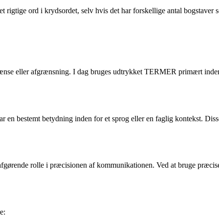
 det rigtige ord i krydsordet, selv hvis det har forskellige antal bogs
ænse eller afgrænsning. I dag bruges udtrykket TERMER primært inden
har en bestemt betydning inden for et sprog eller en faglig kontekst. Di
afgørende rolle i præcisionen af kommunikationen. Ved at bruge præcise
e: