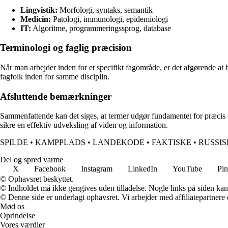
Lingvistik:
Morfologi, syntaks, semantik
Medicin:
Patologi, immunologi, epidemiologi
IT:
Algoritme, programmeringssprog, database
Terminologi og faglig præcision
Når man arbejder inden for et specifikt fagområde, er det afgørende at 
fagfolk inden for samme disciplin.
Afsluttende bemærkninger
Sammenfattende kan det siges, at termer udgør fundamentet for præcis
sikre en effektiv udveksling af viden og information.
SPILDE
•
KAMPPLADS
•
LANDEKODE
•
FAKTISKE
•
RUSSIS
Del og spred varme
X
Facebook
Instagram
LinkedIn
YouTube
Pin
© Ophavsret beskyttet.
© Indholdet må ikke gengives uden tilladelse. Nogle links på siden ka
© Denne side er underlagt ophavsret. Vi arbejder med affiliatepartnere 
Mød os
Oprindelse
Vores værdier