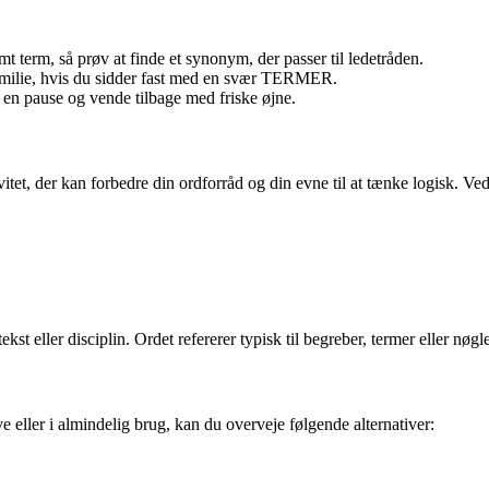
t term, så prøv at finde et synonym, der passer til ledetråden.
familie, hvis du sidder fast med en svær TERMER.
 en pause og vende tilbage med friske øjne.
 der kan forbedre din ordforråd og din evne til at tænke logisk. Ved at
kst eller disciplin. Ordet refererer typisk til begreber, termer eller nøg
ller i almindelig brug, kan du overveje følgende alternativer: