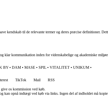
have kendskab til de relevante termer og deres præcise definitioner. De
 og klar kommunikation inden for videnskabelige og akademiske miljøe
K BY
•
DAM
•
MASE
•
SPIL
•
VITALITET
•
UNIKUM
•
terest
TikTok
Mail
RSS
n give os kommission ved køb.
og kan opnå indtægt ved køb via links. Ingen del af indholdet må kopiere