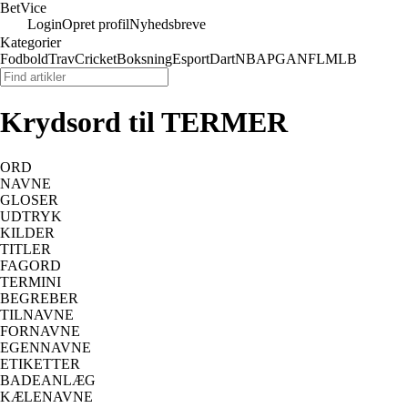
Bet
Vice
Login
Opret profil
Nyhedsbreve
Kategorier
Fodbold
Trav
Cricket
Boksning
Esport
Dart
NBA
PGA
NFL
MLB
Krydsord til TERMER
ORD
NAVNE
GLOSER
UDTRYK
KILDER
TITLER
FAGORD
TERMINI
BEGREBER
TILNAVNE
FORNAVNE
EGENNAVNE
ETIKETTER
BADEANLÆG
KÆLENAVNE