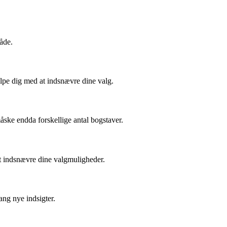
åde.
lpe dig med at indsnævre dine valg.
ske endda forskellige antal bogstaver.
at indsnævre dine valgmuligheder.
ang nye indsigter.