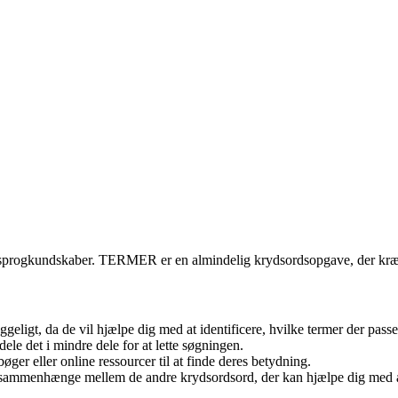
 sprogkundskaber. TERMER er en almindelig krydsordsopgave, der kræver
geligt, da de vil hjælpe dig med at identificere, hvilke termer der passe
e det i mindre dele for at lette søgningen.
ger eller online ressourcer til at finde deres betydning.
 sammenhænge mellem de andre krydsordsord, der kan hjælpe dig me