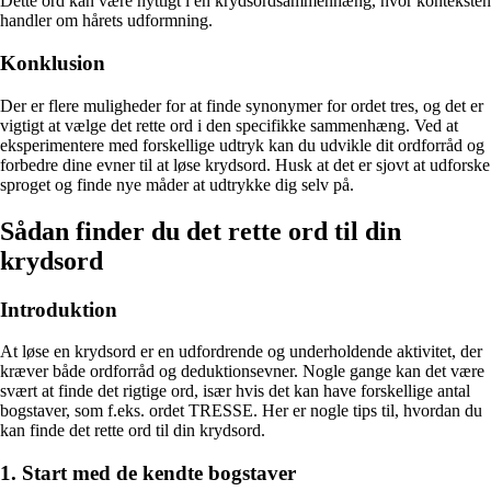
Dette ord kan være nyttigt i en krydsordsammenhæng, hvor konteksten
handler om hårets udformning.
Konklusion
Der er flere muligheder for at finde synonymer for ordet tres, og det er
vigtigt at vælge det rette ord i den specifikke sammenhæng. Ved at
eksperimentere med forskellige udtryk kan du udvikle dit ordforråd og
forbedre dine evner til at løse krydsord. Husk at det er sjovt at udforske
sproget og finde nye måder at udtrykke dig selv på.
Sådan finder du det rette ord til din
krydsord
Introduktion
At løse en krydsord er en udfordrende og underholdende aktivitet, der
kræver både ordforråd og deduktionsevner. Nogle gange kan det være
svært at finde det rigtige ord, især hvis det kan have forskellige antal
bogstaver, som f.eks. ordet TRESSE. Her er nogle tips til, hvordan du
kan finde det rette ord til din krydsord.
1. Start med de kendte bogstaver