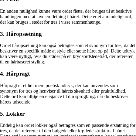
En anden mulighed kunne være ordet flette, der bruges til at beskrive
handlingen med at lave en fletning i håret. Dette er et almindeligt ord,
der kan bruges i stedet for tres i visse sammenhænge.
3. Håropsætning
Ordet håropsætning kan også betragtes som et synonym for tres, da det
beskriver en specifik måde at style eller sætte håret op på. Dette udtryk
kan være nyttigt, hvis du støder på en krydsordsledetråd, der refererer
til en hårbaseret styling.
4. Hårpragt
Hårpragt er et lidt mere poetisk udtryk, der kan anvendes som
synonym for tres og henviser til hårets skønhed eller praktfuldhed.
Dette ord kan tilføje en elegance til din sprogbrug, når du beskriver
hårets udseende.
5. Lokker
Endelig kan ordet lokker også betragtes som en passende erstatning for
tres, da det refererer til den bølgede eller krøllede struktur af håret.