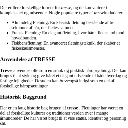
Der er flere forskellige former for
tresse
, og de kan variere i
kompleksitet og udseende. Nogle populære typer af
tresse
inkluderer:
Almindelig Fletning: En klassisk fletning bestående af tre
sektioner af hår, der flettes sammen.
Fransk Fletning: En elegant fletning, hvor håret flettes ind mod
hovedbunden.
Fiskbensfletning: En avanceret fletningsteknik, der skaber et
fiskeskælsmønster.
Anvendelse af TRESSE
Tresse
anvendes ofte som en smuk og praktisk håroprydning. Det kan
bruges til at style og give håret et elegant udseende til både hverdag og
festlige lejligheder. Desuden kan
tresse
også indgå som en del af
forskellige håropsætninger.
Historisk Baggrund
Der er en lang historie bag brugen af
tresse
. Fletninger har været en
del af forskellige kulturer og traditioner verden over i mange
århundreder. De har været brugt til at vise status, identitet og personlig
stil.