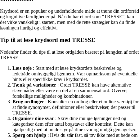
Krydsord er en populær og underholdende måde at træne din ordforråd
og kognitive færdigheder på. Når du har et ord som ”TRESSE”, kan
det virke vanskeligt i starten, men med de rette strategier kan du finde
løsningen hurtigt og effektivt.
Tip til at løse krydsord med TRESSE
Nedenfor finder du tips til at løse ordgåden baseret på længden af ordet
TRESSE:
Læs nøje
: Start med at læse krydsordets beskrivelse og
ledetråde omhyggeligt igennem. Vær opmærksom på eventuelle
hints eller specifikke krav i krydsordet.
Tænk på variationer
: Ordet TRESSE kan have alternative
stavemåder eller være en del af en sammensat ord. Overvej
forskellige muligheder og kombinationer.
Brug ordbøger
: Konsulter en ordbog eller et online værktøj for
at finde synonymer, definitioner eller beskrivelser, der passer til
TRESSE.
Organiser dine svar
: Skriv dine mulige løsninger ned og
kategoriser dem efter antal bogstaver eller kontekst. Dette kan
hjælpe dig med at holde styr på dine svar og undgå gentagelser.
Spørg om hjælp
: Hvis du står fast, så tøv ikke med at bede om