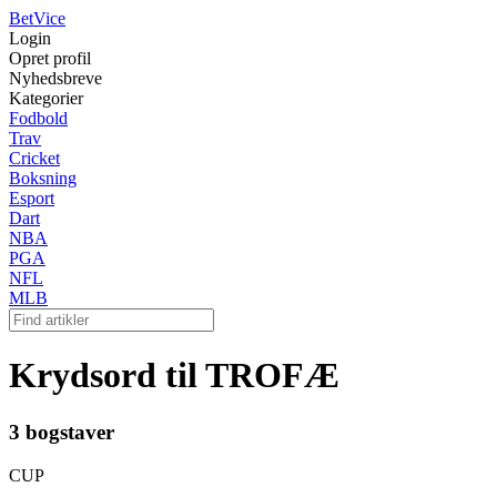
Bet
Vice
Login
Opret profil
Nyhedsbreve
Kategorier
Fodbold
Trav
Cricket
Boksning
Esport
Dart
NBA
PGA
NFL
MLB
Krydsord til TROFÆ
3 bogstaver
CUP