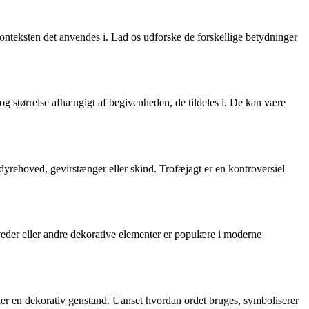
nteksten det anvendes i. Lad os udforske de forskellige betydninger
 og størrelse afhængigt af begivenheden, de tildeles i. De kan være
t dyrehoved, gevirstænger eller skind. Trofæjagt er en kontroversiel
eder eller andre dekorative elementer er populære i moderne
er en dekorativ genstand. Uanset hvordan ordet bruges, symboliserer