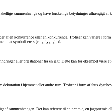
orskellige sammenhænge og have forskellige betydninger afhængigt af ko
vinder af en konkurrence eller en konkurrence. Trofæer kan variere i form
gnet til at symbolisere sejr og dygtighed.
erindringer eller præstationer fra en jagt. Dette kan for eksempel være e
 dekoration i hjemmet eller andre rum. Trofæer i form af faux dyrehov
gt af sammenhængen. Det kan referere til en præmie, en jagtpræmie ell