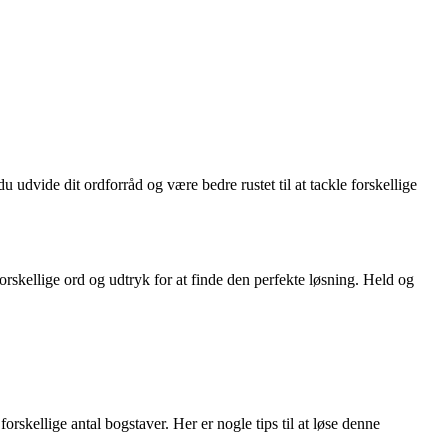
udvide dit ordforråd og være bedre rustet til at tackle forskellige
rskellige ord og udtryk for at finde den perfekte løsning. Held og
rskellige antal bogstaver. Her er nogle tips til at løse denne