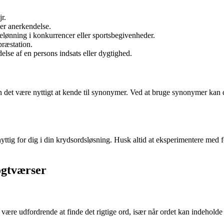
r.
ler anerkendelse.
elønning i konkurrencer eller sportsbegivenheder.
ræstation.
lse af en persons indsats eller dygtighed.
det være nyttigt at kende til synonymer. Ved at bruge synonymer kan du 
tig for dig i din krydsordsløsning. Husk altid at eksperimentere med fo
sogtværser
re udfordrende at finde det rigtige ord, især når ordet kan indeholde fo