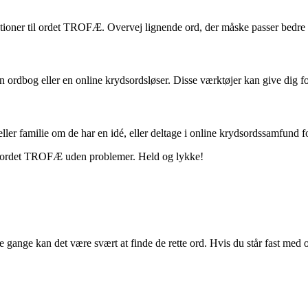
tioner til ordet TROFÆ. Overvej lignende ord, der måske passer bedre t
 ordbog eller en online krydsordsløser. Disse værktøjer kan give dig for
er familie om de har en idé, eller deltage i online krydsordssamfund for 
ed ordet TROFÆ uden problemer. Held og lykke!
gange kan det være svært at finde de rette ord. Hvis du står fast med