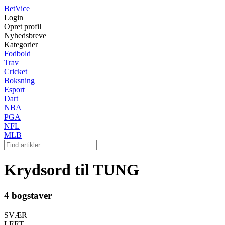
Bet
Vice
Login
Opret profil
Nyhedsbreve
Kategorier
Fodbold
Trav
Cricket
Boksning
Esport
Dart
NBA
PGA
NFL
MLB
Krydsord til TUNG
4 bogstaver
SVÆR
LEET