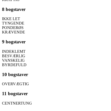
8 bogstaver
IKKE LET
TYNGENDE
PONDERØS
KRÆVENDE
9 bogstaver
INDEKLEMT
BESVÆRLIG
VANSKELIG
BYRDEFULD
10 bogstaver
OVERVÆGTIG
11 bogstaver
CENTNERTUNG