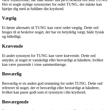
Her er nogle nyttige synonymer for ordet TUNG, der måske kan
hjælpe dig med at fuldføre din krydsord.
Vægtig
Et første alternativ til TUNG kan være ordet vægtig. Dette ord
bruges til at beskrive noget, der har en betydelig vægt, både fysisk
og billedligt.
Krævende
Et andet synonym for TUNG kan være krævende. Dette ord
antyder, at noget er vanskeligt eller besværligt at håndtere, hvilket
kan være passende i visse sammenhænge.
Besværlig
Besværlig er en anden god erstatning for ordet TUNG. Dette ord
refererer til noget, der er besværligt eller besværligt at håndtere,
hvilket kan passe godt som et synonym i din krydsord.
Besværgende