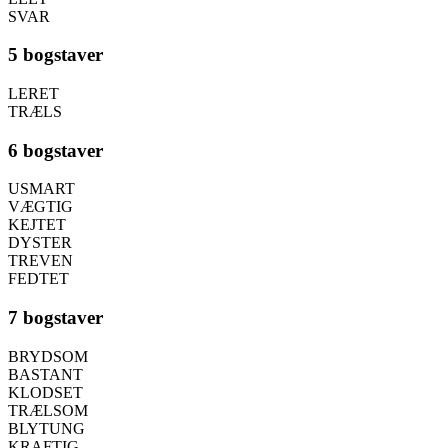
SVAR
5 bogstaver
LERET
TRÆLS
6 bogstaver
USMART
VÆGTIG
KEJTET
DYSTER
TREVEN
FEDTET
7 bogstaver
BRYDSOM
BASTANT
KLODSET
TRÆLSOM
BLYTUNG
KRAFTIG