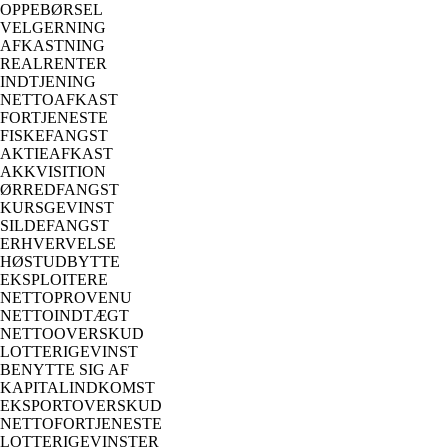
OPPEBØRSEL
VELGERNING
AFKASTNING
REALRENTER
INDTJENING
NETTOAFKAST
FORTJENESTE
FISKEFANGST
AKTIEAFKAST
AKKVISITION
ØRREDFANGST
KURSGEVINST
SILDEFANGST
ERHVERVELSE
HØSTUDBYTTE
EKSPLOITERE
NETTOPROVENU
NETTOINDTÆGT
NETTOOVERSKUD
LOTTERIGEVINST
BENYTTE SIG AF
KAPITALINDKOMST
EKSPORTOVERSKUD
NETTOFORTJENESTE
LOTTERIGEVINSTER