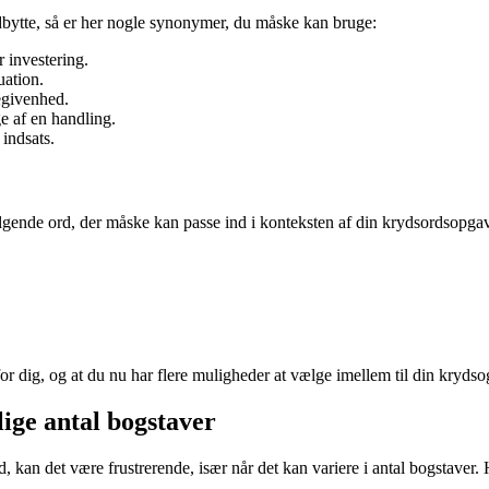
Udbytte, så er her nogle synonymer, du måske kan bruge:
r investering.
uation.
begivenhed.
e af en handling.
 indsats.
gende ord, der måske kan passe ind i konteksten af din krydsordsopga
for dig, og at du nu har flere muligheder at vælge imellem til din kryd
lige antal bogstaver
 kan det være frustrerende, især når det kan variere i antal bogstaver. H