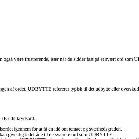
 også være frustrerende, især når du sidder fast på et svært ord som UDB
gen af ordet. UDBYTTE refererer typisk til det udbytte eller overskud, 
TTE i dit krydsord:
dsordet igennem for at få en idé om temaet og sværhedsgraden.
an give dig ledetråde til de sværere ord som UDBYTTE.