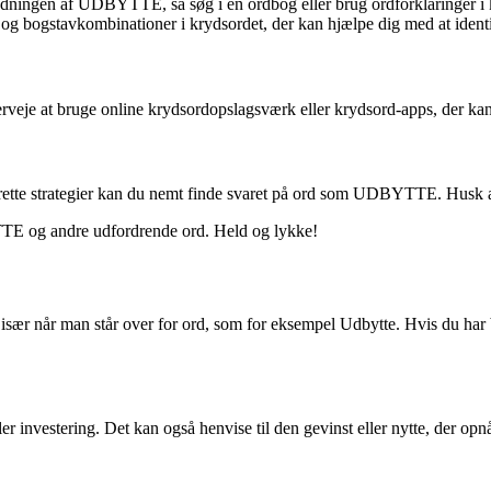
ydningen af UDBYTTE, så søg i en ordbog eller brug ordforklaringer i 
 og bogstavkombinationer i krydsordet, der kan hjælpe dig med at id
eje at bruge online krydsordopslagsværk eller krydsord-apps, der kan g
e rette strategier kan du nemt finde svaret på ord som UDBYTTE. Husk 
YTTE og andre udfordrende ord. Held og lykke!
ær når man står over for ord, som for eksempel Udbytte. Hvis du har br
er investering. Det kan også henvise til den gevinst eller nytte, der opnås