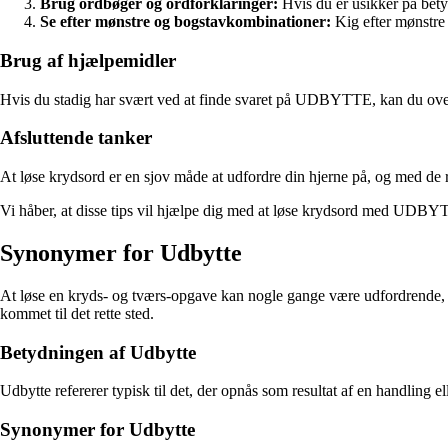
Brug ordbøger og ordforklaringer:
Hvis du er usikker på bet
Se efter mønstre og bogstavkombinationer:
Kig efter mønstre
Brug af hjælpemidler
Hvis du stadig har svært ved at finde svaret på UDBYTTE, kan du overv
Afsluttende tanker
At løse krydsord er en sjov måde at udfordre din hjerne på, og med d
Vi håber, at disse tips vil hjælpe dig med at løse krydsord med UDB
Synonymer for Udbytte
At løse en kryds- og tværs-opgave kan nogle gange være udfordrende, is
kommet til det rette sted.
Betydningen af Udbytte
Udbytte refererer typisk til det, der opnås som resultat af en handling ell
Synonymer for Udbytte