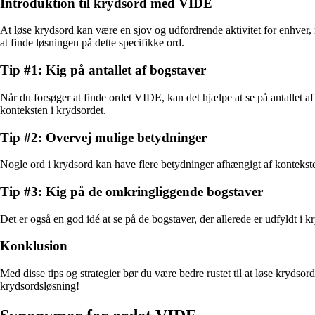
Introduktion til krydsord med VIDE
At løse krydsord kan være en sjov og udfordrende aktivitet for enhver, m
at finde løsningen på dette specifikke ord.
Tip #1: Kig på antallet af bogstaver
Når du forsøger at finde ordet VIDE, kan det hjælpe at se på antallet af 
konteksten i krydsordet.
Tip #2: Overvej mulige betydninger
Nogle ord i krydsord kan have flere betydninger afhængigt af konteksten
Tip #3: Kig på de omkringliggende bogstaver
Det er også en god idé at se på de bogstaver, der allerede er udfyldt i 
Konklusion
Med disse tips og strategier bør du være bedre rustet til at løse kryds
krydsordsløsning!