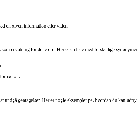
ed en given information eller viden.
som erstatning for dette ord. Her er en liste med forskellige synonymer
n.
nformation.
for at undgå gentagelser. Her er nogle eksempler på, hvordan du kan udtr