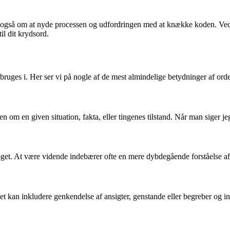
n også om at nyde processen og udfordringen med at knække koden. Ved a
il dit krydsord.
bruges i. Her ser vi på nogle af de mest almindelige betydninger af orde
en om en given situation, fakta, eller tingenes tilstand. Når man siger j
get. At være vidende indebærer ofte en mere dybdegående forståelse af e
Det kan inkludere genkendelse af ansigter, genstande eller begreber og 