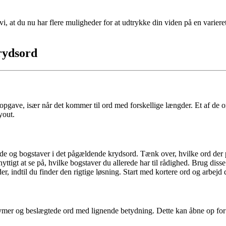
 at du nu har flere muligheder for at udtrykke din viden på en variere
krydsord
pgave, især når det kommer til ord med forskellige længder. Et af de ord,
yout.
de og bogstaver i det pågældende krydsord. Tænk over, hvilke ord der pa
ttigt at se på, hvilke bogstaver du allerede har til rådighed. Brug disse
er, indtil du finder den rigtige løsning. Start med kortere ord og arbejd 
er og beslægtede ord med lignende betydning. Dette kan åbne op for fle