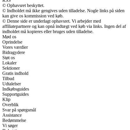
RSS
© Ophavsret beskyttet.
© Indholdet må ikke gengives uden tilladelse. Nogle links på siden
kan give os kommission ved køb.
© Denne side er underlagt ophavsret. Vi arbejder med
affiliatepartnere og kan opnå indtægt ved køb via links. Ingen del af
indholdet må kopieres eller bruges uden tilladelse.
Mød os
Oprindelse
Vores værdier
Bidragydere
Støt os
Lokaler
Sektioner
Gratis indhold
Tilbud
Udtalelser
Indkøbsguides
Supportguides
Klip
Overblik
Svar på spørgsmål
Assistance
Bedømmelse
Vi søger