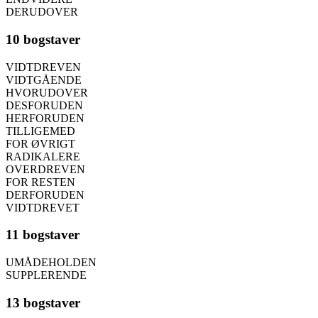
DERUDOVER
10 bogstaver
VIDTDREVEN
VIDTGÅENDE
HVORUDOVER
DESFORUDEN
HERFORUDEN
TILLIGEMED
FOR ØVRIGT
RADIKALERE
OVERDREVEN
FOR RESTEN
DERFORUDEN
VIDTDREVET
11 bogstaver
UMÅDEHOLDEN
SUPPLERENDE
13 bogstaver