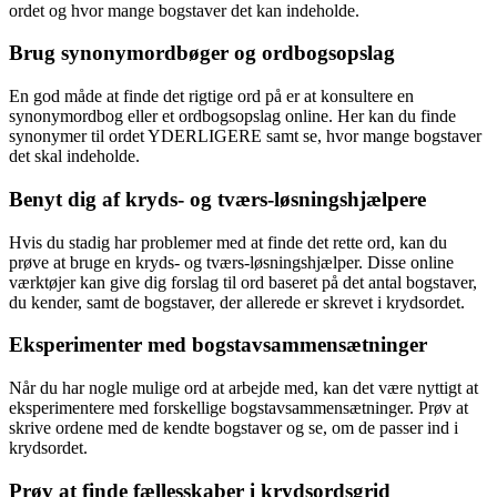
ordet og hvor mange bogstaver det kan indeholde.
Brug synonymordbøger og ordbogsopslag
En god måde at finde det rigtige ord på er at konsultere en
synonymordbog eller et ordbogsopslag online. Her kan du finde
synonymer til ordet YDERLIGERE samt se, hvor mange bogstaver
det skal indeholde.
Benyt dig af kryds- og tværs-løsningshjælpere
Hvis du stadig har problemer med at finde det rette ord, kan du
prøve at bruge en kryds- og tværs-løsningshjælper. Disse online
værktøjer kan give dig forslag til ord baseret på det antal bogstaver,
du kender, samt de bogstaver, der allerede er skrevet i krydsordet.
Eksperimenter med bogstavsammensætninger
Når du har nogle mulige ord at arbejde med, kan det være nyttigt at
eksperimentere med forskellige bogstavsammensætninger. Prøv at
skrive ordene med de kendte bogstaver og se, om de passer ind i
krydsordet.
Prøv at finde fællesskaber i krydsordsgrid