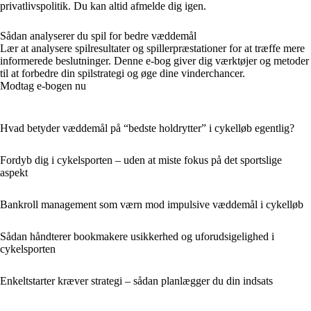
privatlivspolitik. Du kan altid afmelde dig igen.
Sådan analyserer du spil for bedre væddemål
Lær at analysere spilresultater og spillerpræstationer for at træffe mere
informerede beslutninger. Denne e-bog giver dig værktøjer og metoder
til at forbedre din spilstrategi og øge dine vinderchancer.
Modtag e-bogen nu
Hvad betyder væddemål på “bedste holdrytter” i cykelløb egentlig?
Fordyb dig i cykelsporten – uden at miste fokus på det sportslige
aspekt
Bankroll management som værn mod impulsive væddemål i cykelløb
Sådan håndterer bookmakere usikkerhed og uforudsigelighed i
cykelsporten
Enkeltstarter kræver strategi – sådan planlægger du din indsats