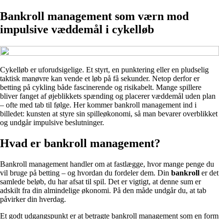
Bankroll management som værn mod
impulsive væddemål i cykelløb
Cykelløb er uforudsigelige. Et styrt, en punktering eller en pludselig
taktisk manøvre kan vende et løb på få sekunder. Netop derfor er
betting på cykling både fascinerende og risikabelt. Mange spillere
bliver fanget af øjeblikkets spænding og placerer væddemål uden plan
– ofte med tab til følge. Her kommer bankroll management ind i
billedet: kunsten at styre sin spilleøkonomi, så man bevarer overblikket
og undgår impulsive beslutninger.
Hvad er bankroll management?
Bankroll management handler om at fastlægge, hvor mange penge du
vil bruge på betting – og hvordan du fordeler dem. Din
bankroll
er det
samlede beløb, du har afsat til spil. Det er vigtigt, at denne sum er
adskilt fra din almindelige økonomi. På den måde undgår du, at tab
påvirker din hverdag.
Et godt udgangspunkt er at betragte bankroll management som en form