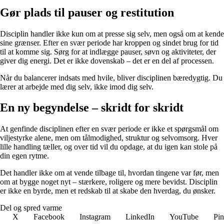
Gør plads til pauser og restitution
Disciplin handler ikke kun om at presse sig selv, men også om at kende
sine grænser. Efter en svær periode har kroppen og sindet brug for tid
til at komme sig. Sørg for at indlægge pauser, søvn og aktiviteter, der
giver dig energi. Det er ikke dovenskab – det er en del af processen.
Når du balancerer indsats med hvile, bliver disciplinen bæredygtig. Du
lærer at arbejde med dig selv, ikke imod dig selv.
En ny begyndelse – skridt for skridt
At genfinde disciplinen efter en svær periode er ikke et spørgsmål om
viljestyrke alene, men om tålmodighed, struktur og selvomsorg. Hver
lille handling tæller, og over tid vil du opdage, at du igen kan stole på
din egen rytme.
Det handler ikke om at vende tilbage til, hvordan tingene var før, men
om at bygge noget nyt – stærkere, roligere og mere bevidst. Disciplin
er ikke en byrde, men et redskab til at skabe den hverdag, du ønsker.
Del og spred varme
X
Facebook
Instagram
LinkedIn
YouTube
Pin