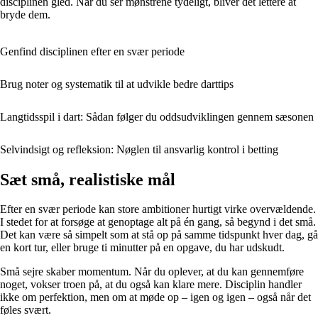
disciplinen gled. Når du ser mønstrene tydeligt, bliver det lettere at
bryde dem.
Genfind disciplinen efter en svær periode
Brug noter og systematik til at udvikle bedre darttips
Langtidsspil i dart: Sådan følger du oddsudviklingen gennem sæsonen
Selvindsigt og refleksion: Nøglen til ansvarlig kontrol i betting
Sæt små, realistiske mål
Efter en svær periode kan store ambitioner hurtigt virke overvældende.
I stedet for at forsøge at genoptage alt på én gang, så begynd i det små.
Det kan være så simpelt som at stå op på samme tidspunkt hver dag, gå
en kort tur, eller bruge ti minutter på en opgave, du har udskudt.
Små sejre skaber momentum. Når du oplever, at du kan gennemføre
noget, vokser troen på, at du også kan klare mere. Disciplin handler
ikke om perfektion, men om at møde op – igen og igen – også når det
føles svært.