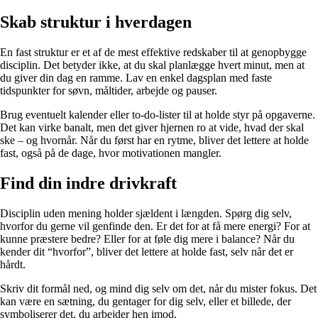
Skab struktur i hverdagen
En fast struktur er et af de mest effektive redskaber til at genopbygge
disciplin. Det betyder ikke, at du skal planlægge hvert minut, men at
du giver din dag en ramme. Lav en enkel dagsplan med faste
tidspunkter for søvn, måltider, arbejde og pauser.
Brug eventuelt kalender eller to-do-lister til at holde styr på opgaverne.
Det kan virke banalt, men det giver hjernen ro at vide, hvad der skal
ske – og hvornår. Når du først har en rytme, bliver det lettere at holde
fast, også på de dage, hvor motivationen mangler.
Find din indre drivkraft
Disciplin uden mening holder sjældent i længden. Spørg dig selv,
hvorfor du gerne vil genfinde den. Er det for at få mere energi? For at
kunne præstere bedre? Eller for at føle dig mere i balance? Når du
kender dit “hvorfor”, bliver det lettere at holde fast, selv når det er
hårdt.
Skriv dit formål ned, og mind dig selv om det, når du mister fokus. Det
kan være en sætning, du gentager for dig selv, eller et billede, der
symboliserer det, du arbejder hen imod.