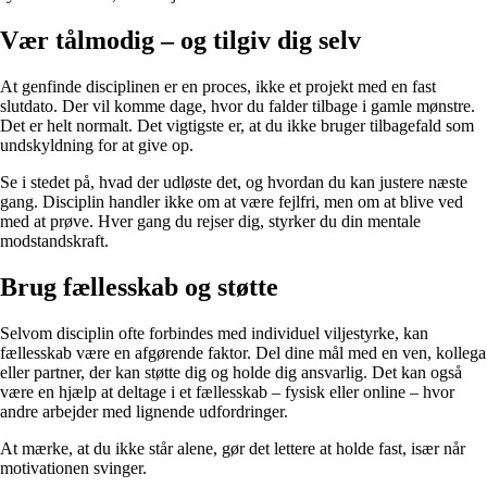
Vær tålmodig – og tilgiv dig selv
At genfinde disciplinen er en proces, ikke et projekt med en fast
slutdato. Der vil komme dage, hvor du falder tilbage i gamle mønstre.
Det er helt normalt. Det vigtigste er, at du ikke bruger tilbagefald som
undskyldning for at give op.
Se i stedet på, hvad der udløste det, og hvordan du kan justere næste
gang. Disciplin handler ikke om at være fejlfri, men om at blive ved
med at prøve. Hver gang du rejser dig, styrker du din mentale
modstandskraft.
Brug fællesskab og støtte
Selvom disciplin ofte forbindes med individuel viljestyrke, kan
fællesskab være en afgørende faktor. Del dine mål med en ven, kollega
eller partner, der kan støtte dig og holde dig ansvarlig. Det kan også
være en hjælp at deltage i et fællesskab – fysisk eller online – hvor
andre arbejder med lignende udfordringer.
At mærke, at du ikke står alene, gør det lettere at holde fast, især når
motivationen svinger.