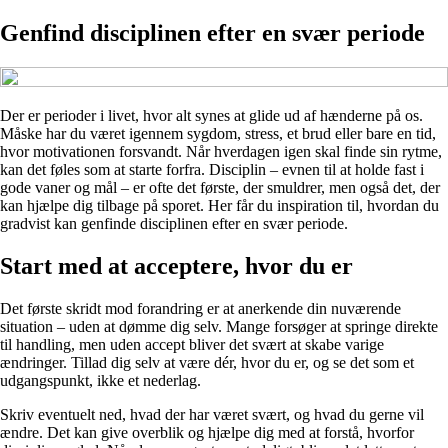
Genfind disciplinen efter en svær periode
Der er perioder i livet, hvor alt synes at glide ud af hænderne på os.
Måske har du været igennem sygdom, stress, et brud eller bare en tid,
hvor motivationen forsvandt. Når hverdagen igen skal finde sin rytme,
kan det føles som at starte forfra. Disciplin – evnen til at holde fast i
gode vaner og mål – er ofte det første, der smuldrer, men også det, der
kan hjælpe dig tilbage på sporet. Her får du inspiration til, hvordan du
gradvist kan genfinde disciplinen efter en svær periode.
Start med at acceptere, hvor du er
Det første skridt mod forandring er at anerkende din nuværende
situation – uden at dømme dig selv. Mange forsøger at springe direkte
til handling, men uden accept bliver det svært at skabe varige
ændringer. Tillad dig selv at være dér, hvor du er, og se det som et
udgangspunkt, ikke et nederlag.
Skriv eventuelt ned, hvad der har været svært, og hvad du gerne vil
ændre. Det kan give overblik og hjælpe dig med at forstå, hvorfor