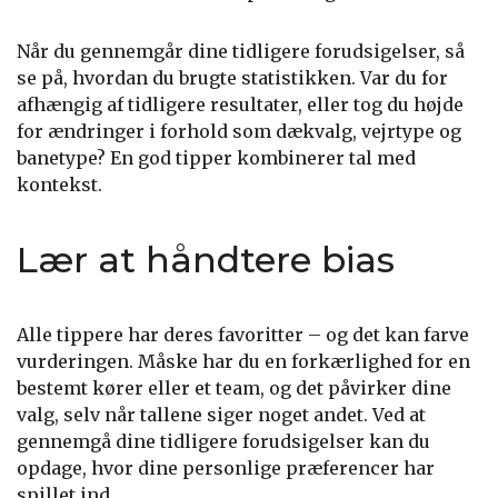
Når du gennemgår dine tidligere forudsigelser, så
se på, hvordan du brugte statistikken. Var du for
afhængig af tidligere resultater, eller tog du højde
for ændringer i forhold som dækvalg, vejrtype og
banetype? En god tipper kombinerer tal med
kontekst.
Lær at håndtere bias
Alle tippere har deres favoritter – og det kan farve
vurderingen. Måske har du en forkærlighed for en
bestemt kører eller et team, og det påvirker dine
valg, selv når tallene siger noget andet. Ved at
gennemgå dine tidligere forudsigelser kan du
opdage, hvor dine personlige præferencer har
spillet ind.