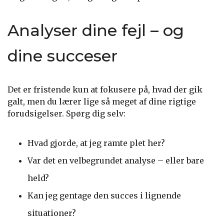
Analyser dine fejl – og
dine succeser
Det er fristende kun at fokusere på, hvad der gik
galt, men du lærer lige så meget af dine rigtige
forudsigelser. Spørg dig selv:
Hvad gjorde, at jeg ramte plet her?
Var det en velbegrundet analyse – eller bare
held?
Kan jeg gentage den succes i lignende
situationer?