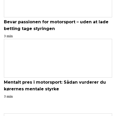
Bevar passionen for motorsport – uden at lade
betting tage styringen
3 min
Mentalt pres i motorsport: Sådan vurderer du
kørernes mentale styrke
3 min