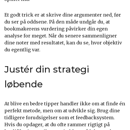
Et godt trick er at skrive dine argumenter ned, før
du ser på oddsene. På den måde undgår du, at
bookmakerens vurdering påvirker din egen
analyse for meget. Når du senere sammenligner
dine noter med resultatet, kan du se, hvor objektiv
du egentlig var.
Justér din strategi
løbende
At blive en bedre tipper handler ikke om at finde én
perfekt metode, men om at udvikle sig. Brug dine
tidligere forudsigelser som et feedbacksystem.
Hvis du opdager, at du ofte rammer rigtigt på