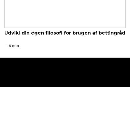
Udvikl din egen filosofi for brugen af bettingråd
6 min