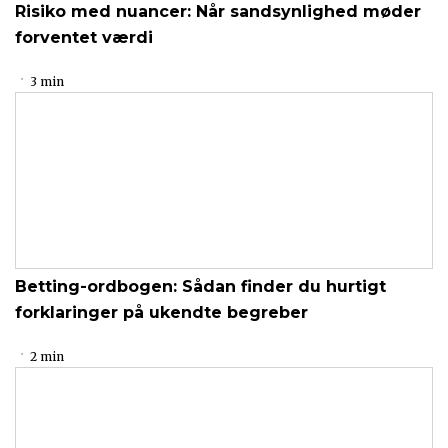
Risiko med nuancer: Når sandsynlighed møder
forventet værdi
3 min
Betting-ordbogen: Sådan finder du hurtigt
forklaringer på ukendte begreber
2 min