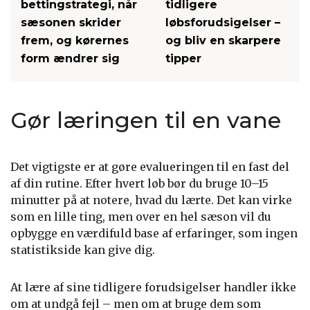
bettingstrategi, når
tidligere
sæsonen skrider
løbsforudsigelser –
frem, og kørernes
og bliv en skarpere
form ændrer sig
tipper
Gør læringen til en vane
Det vigtigste er at gøre evalueringen til en fast del
af din rutine. Efter hvert løb bør du bruge 10–15
minutter på at notere, hvad du lærte. Det kan virke
som en lille ting, men over en hel sæson vil du
opbygge en værdifuld base af erfaringer, som ingen
statistikside kan give dig.
At lære af sine tidligere forudsigelser handler ikke
om at undgå fejl – men om at bruge dem som