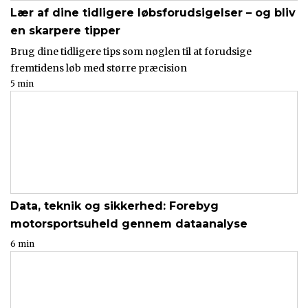
Lær af dine tidligere løbsforudsigelser – og bliv
en skarpere tipper
Brug dine tidligere tips som nøglen til at forudsige
fremtidens løb med større præcision
5 min
Data, teknik og sikkerhed: Forebyg
motorsportsuheld gennem dataanalyse
6 min