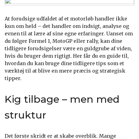
At forudsige udfaldet af et motorløb handler ikke
kun om held – det handler om indsigt, analyse og
evnen til at lære af sine egne erfaringer. Uanset om
du følger Formel 1, MotoGP eller rally, kan dine
tidligere forudsigelser være en guldgrube af viden,
hvis du bruger dem rigtigt. Her får du en guide til,
hvordan du kan bruge dine tidligere tips som et
værktøj til at blive en mere præcis og strategisk
tipper.
Kig tilbage – men med
struktur
Det første skridt er at skabe overblik. Mange