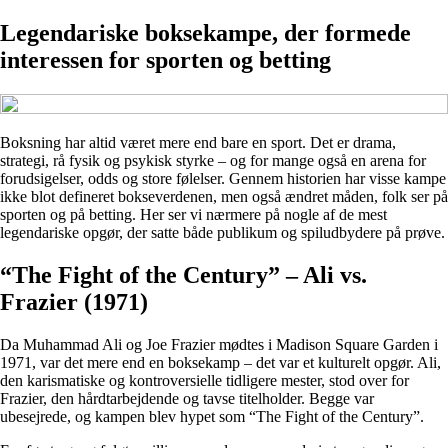
Legendariske boksekampe, der formede
interessen for sporten og betting
Boksning har altid været mere end bare en sport. Det er drama,
strategi, rå fysik og psykisk styrke – og for mange også en arena for
forudsigelser, odds og store følelser. Gennem historien har visse kampe
ikke blot defineret bokseverdenen, men også ændret måden, folk ser på
sporten og på betting. Her ser vi nærmere på nogle af de mest
legendariske opgør, der satte både publikum og spiludbydere på prøve.
“The Fight of the Century” – Ali vs.
Frazier (1971)
Da Muhammad Ali og Joe Frazier mødtes i Madison Square Garden i
1971, var det mere end en boksekamp – det var et kulturelt opgør. Ali,
den karismatiske og kontroversielle tidligere mester, stod over for
Frazier, den hårdtarbejdende og tavse titelholder. Begge var
ubesejrede, og kampen blev hypet som “The Fight of the Century”.