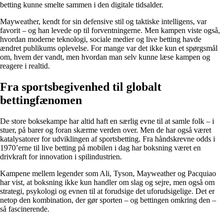
betting kunne smelte sammen i den digitale tidsalder.
Mayweather, kendt for sin defensive stil og taktiske intelligens, var
favorit – og han levede op til forventningerne. Men kampen viste også,
hvordan moderne teknologi, sociale medier og live betting havde
ændret publikums oplevelse. For mange var det ikke kun et spørgsmål
om, hvem der vandt, men hvordan man selv kunne læse kampen og
reagere i realtid.
Fra sportsbegivenhed til globalt
bettingfænomen
De store boksekampe har altid haft en særlig evne til at samle folk – i
stuer, på barer og foran skærme verden over. Men de har også været
katalysatorer for udviklingen af sportsbetting. Fra håndskrevne odds i
1970’erne til live betting på mobilen i dag har boksning været en
drivkraft for innovation i spilindustrien.
Kampene mellem legender som Ali, Tyson, Mayweather og Pacquiao
har vist, at boksning ikke kun handler om slag og sejre, men også om
strategi, psykologi og evnen til at forudsige det uforudsigelige. Det er
netop den kombination, der gør sporten – og bettingen omkring den –
så fascinerende.