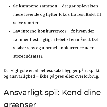
Se kampene sammen
– det gør oplevelsen
mere levende og flytter fokus fra resultatet til
selve sporten.
Lav interne konkurrencer
– fx hvem der
rammer flest rigtige i løbet af en måned. Det
skaber sjov og uformel konkurrence uden
store indsatser.
Det vigtigste er, at fællesskabet bygger på respekt
og ansvarlighed – ikke på pres eller overforbrug.
Ansvarligt spil: Kend dine
grænser