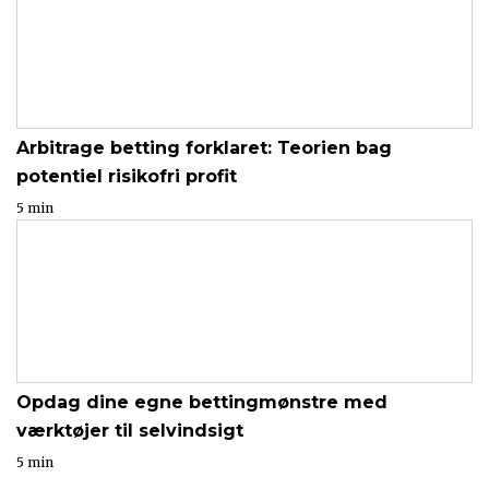
Arbitrage betting forklaret: Teorien bag
potentiel risikofri profit
5 min
Opdag dine egne bettingmønstre med
værktøjer til selvindsigt
5 min