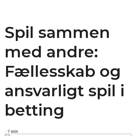
Spil sammen
med andre:
Fællesskab og
ansvarligt spil i
betting
7 min