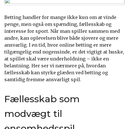
Betting handler for mange ikke kun om at vinde
penge, men også om spænding, fællesskab og
interesse for sport. Når man spiller sammen med
andre, kan oplevelsen blive både sjovere og mere
ansvarlig. I en tid, hvor online betting er mere
tilgængelig end nogensinde, er det vigtigt at huske,
at spillet skal være underholdning – ikke en
belastning. Her ser vi nærmere på, hvordan
fællesskab kan styrke glæden ved betting og
samtidig fremme ansvarligt spil.
Fællesskab som
modvægt til
ensomhedsspil