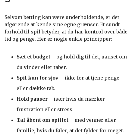
Selvom betting kan være underholdende, er det
afgørende at kende sine egne grænser. Et sundt
forhold til spil betyder, at du har kontrol over både
tid og penge. Her er nogle enkle principper:
Sæt et budget
– og hold dig til det, uanset om
du vinder eller taber.
Spil kun for sjov
– ikke for at tjene penge
eller dække tab.
Hold pauser
– især hvis du mærker
frustration eller stress.
Tal åbent om spillet
– med venner eller
familie, hvis du føler, at det fylder for meget.