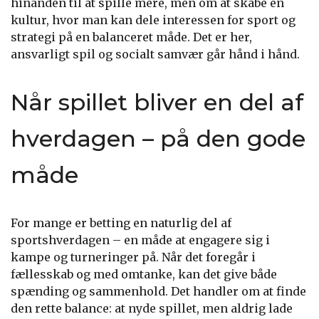
hinanden til at spille mere, men om at skabe en
kultur, hvor man kan dele interessen for sport og
strategi på en balanceret måde. Det er her,
ansvarligt spil og socialt samvær går hånd i hånd.
Når spillet bliver en del af
hverdagen – på den gode
måde
For mange er betting en naturlig del af
sportshverdagen – en måde at engagere sig i
kampe og turneringer på. Når det foregår i
fællesskab og med omtanke, kan det give både
spænding og sammenhold. Det handler om at finde
den rette balance: at nyde spillet, men aldrig lade