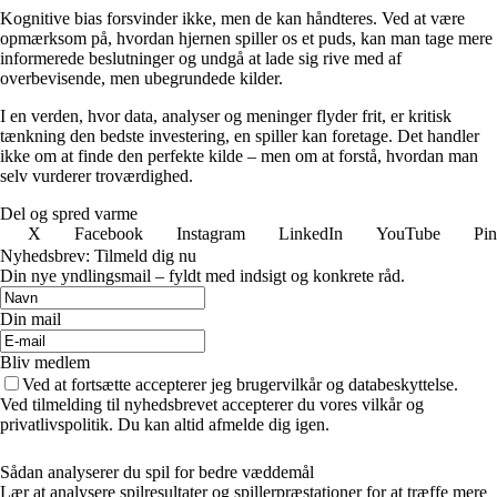
Kognitive bias forsvinder ikke, men de kan håndteres. Ved at være
opmærksom på, hvordan hjernen spiller os et puds, kan man tage mere
informerede beslutninger og undgå at lade sig rive med af
overbevisende, men ubegrundede kilder.
I en verden, hvor data, analyser og meninger flyder frit, er kritisk
tænkning den bedste investering, en spiller kan foretage. Det handler
ikke om at finde den perfekte kilde – men om at forstå, hvordan man
selv vurderer troværdighed.
Del og spred varme
X
Facebook
Instagram
LinkedIn
YouTube
Pin
Nyhedsbrev: Tilmeld dig nu
Din nye yndlingsmail – fyldt med indsigt og konkrete råd.
Din mail
Bliv medlem
Ved at fortsætte accepterer jeg brugervilkår og databeskyttelse.
Ved tilmelding til nyhedsbrevet accepterer du vores vilkår og
privatlivspolitik. Du kan altid afmelde dig igen.
Sådan analyserer du spil for bedre væddemål
Lær at analysere spilresultater og spillerpræstationer for at træffe mere