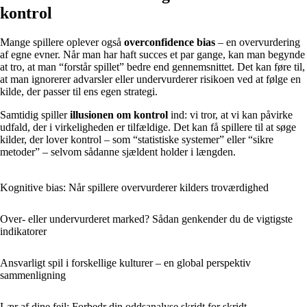
kontrol
Mange spillere oplever også
overconfidence bias
– en overvurdering
af egne evner. Når man har haft succes et par gange, kan man begynde
at tro, at man “forstår spillet” bedre end gennemsnittet. Det kan føre til,
at man ignorerer advarsler eller undervurderer risikoen ved at følge en
kilde, der passer til ens egen strategi.
Samtidig spiller
illusionen om kontrol
ind: vi tror, at vi kan påvirke
udfald, der i virkeligheden er tilfældige. Det kan få spillere til at søge
kilder, der lover kontrol – som “statistiske systemer” eller “sikre
metoder” – selvom sådanne sjældent holder i længden.
Kognitive bias: Når spillere overvurderer kilders troværdighed
Over- eller undervurderet marked? Sådan genkender du de vigtigste
indikatorer
Ansvarligt spil i forskellige kulturer – en global perspektiv
sammenligning
Lær af dine fejl: Forbedr din oddsanalyse skridt for skridt