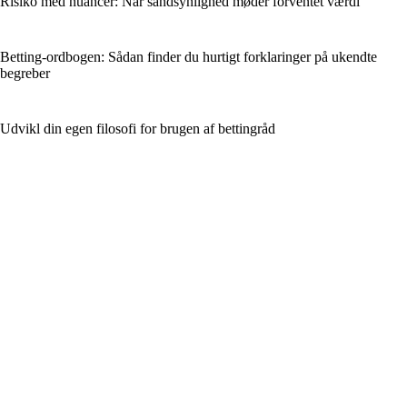
Risiko med nuancer: Når sandsynlighed møder forventet værdi
Betting-ordbogen: Sådan finder du hurtigt forklaringer på ukendte
begreber
Udvikl din egen filosofi for brugen af bettingråd