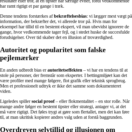
resultater eller tror, at en tipster har særlige evner, fordi vedkommende
har ramt rigtigt et par gange i træk.
Denne tendens forstærkes af
bekræftelsesbias
: vi lægger mest vægt på
information, der bekræfter det, vi allerede tror på. Hvis man for
eksempel har tillid til en bestemt ekspert, vil man ubevidst ignorere de
gange, hvor vedkommende tager fejl, og i stedet huske de succesfulde
forudsigelser. Over tid skaber det en illusion af troværdighed.
Autoritet og popularitet som falske
pejlemærker
En anden udbredt bias er
autoritetseffekten
– vi har en tendens til at
stole på personer, der fremstår som eksperter. I bettingmiljøet kan det
være profiler med mange følgere, flot grafik eller teknisk sprogbrug.
Men et professionelt udtryk er ikke det samme som dokumenteret
viden.
Ligeledes spiller
social proof
– eller flokmentalitet – en stor rolle. Når
mange andre følger en bestemt tipster eller strategi, antager vi, at det
må være rigtigt. Det føles trygt at gøre som flertallet, men det kan føre
til, at man ukritisk kopierer andres valg uden at forstå baggrunden.
Overdreven selvtillid og illusionen om