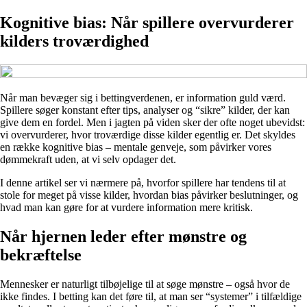
Kognitive bias: Når spillere overvurderer
kilders troværdighed
Når man bevæger sig i bettingverdenen, er information guld værd.
Spillere søger konstant efter tips, analyser og “sikre” kilder, der kan
give dem en fordel. Men i jagten på viden sker der ofte noget ubevidst:
vi overvurderer, hvor troværdige disse kilder egentlig er. Det skyldes
en række kognitive bias – mentale genveje, som påvirker vores
dømmekraft uden, at vi selv opdager det.
I denne artikel ser vi nærmere på, hvorfor spillere har tendens til at
stole for meget på visse kilder, hvordan bias påvirker beslutninger, og
hvad man kan gøre for at vurdere information mere kritisk.
Når hjernen leder efter mønstre og
bekræftelse
Mennesker er naturligt tilbøjelige til at søge mønstre – også hvor de
ikke findes. I betting kan det føre til, at man ser “systemer” i tilfældige