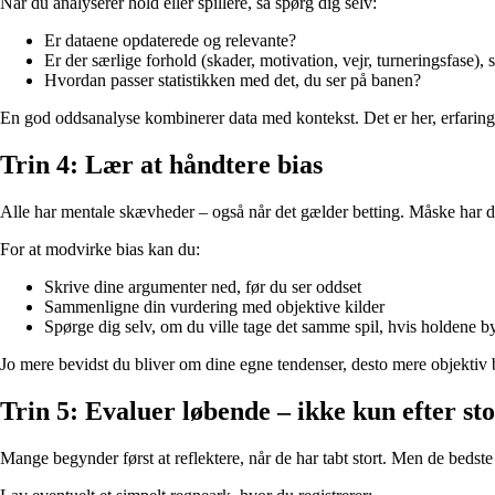
Når du analyserer hold eller spillere, så spørg dig selv:
Er dataene opdaterede og relevante?
Er der særlige forhold (skader, motivation, vejr, turneringsfase), 
Hvordan passer statistikken med det, du ser på banen?
En god oddsanalyse kombinerer data med kontekst. Det er her, erfaring o
Trin 4: Lær at håndtere bias
Alle har mentale skævheder – også når det gælder betting. Måske har du e
For at modvirke bias kan du:
Skrive dine argumenter ned, før du ser oddset
Sammenligne din vurdering med objektive kilder
Spørge dig selv, om du ville tage det samme spil, hvis holdene b
Jo mere bevidst du bliver om dine egne tendenser, desto mere objektiv b
Trin 5: Evaluer løbende – ikke kun efter sto
Mange begynder først at reflektere, når de har tabt stort. Men de bedste