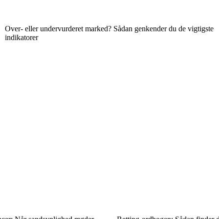
Over- eller undervurderet marked? Sådan genkender du de vigtigste
indikatorer