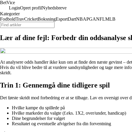
Bet
Vice
Login
Opret profil
Nyhedsbreve
Kategorier
Fodbold
Trav
Cricket
Boksning
Esport
Dart
NBA
PGA
NFL
MLB
Lær af dine fejl: Forbedr din oddsanalyse sk
At analysere odds handler ikke kun om at finde den næste gevinst – det 
Hvis du vil blive bedre til at vurdere sandsynligheder og tage mere infor
skridt.
Trin 1: Gennemgå dine tidligere spil
Det første skridt mod forbedring er at se tilbage. Lav en oversigt over 
Hvilke kampe du spillede på
Hvilke markeder du valgte (f.eks. 1X2, over/under, handicap)
Dine begrundelser for valget
Resultatet og eventuelle afvigelser fra din forventning