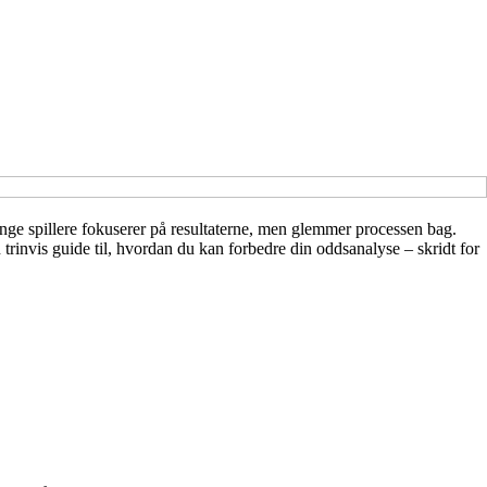
ange spillere fokuserer på resultaterne, men glemmer processen bag.
 trinvis guide til, hvordan du kan forbedre din oddsanalyse – skridt for